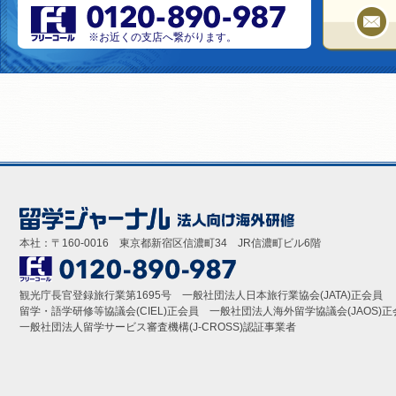
※お近くの支店へ繋がります。
本社：〒160-0016 東京都新宿区信濃町34 JR信濃町ビル6階
観光庁長官登録旅行業第1695号 一般社団法人日本旅行業協会(JATA)正会員
留学・語学研修等協議会(CIEL)正会員 一般社団法人海外留学協議会(JAOS)正
一般社団法人留学サービス審査機構(J-CROSS)認証事業者