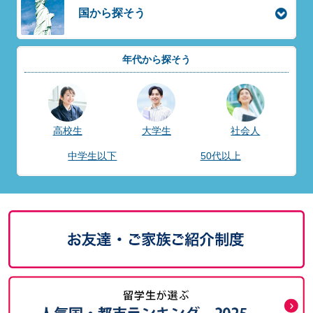
国から探そう
年代から探そう
高校生
大学生
社会人
中学生以下
50代以上