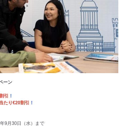
ンペーン
％割引
！
当たり€20割引
！
26年9月30日（水）まで