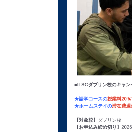
■ILSCダブリン校のキャ
★語学コースの
授業料20
★ホームステイの
滞在費週
【対象校】
ダブリン校
【お申込み締め切り】
20