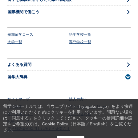
国際機関で働こう
短期留学コース
語学学校一覧
大学一覧
専門学校一覧
よくある質問
留学大辞典
サイトマップ
法人の方へ
留学ジャーナルでは、当ウェブサイト（ryugaku.co.jp）をより快適
会社概要
プライバシーポリシー
にご利用いただくためにクッキーを利用しています。
問題ない場合
サイトポリシー
お問い合わせ
は「同意する」をクリックしてください。クッキーの使用詳細や設
転職サービス
定をご希望の方は、Cookie Policy（
日本語
／
English
）をご覧くだ
留学経験者の採用をお考えの企業さま
さい。