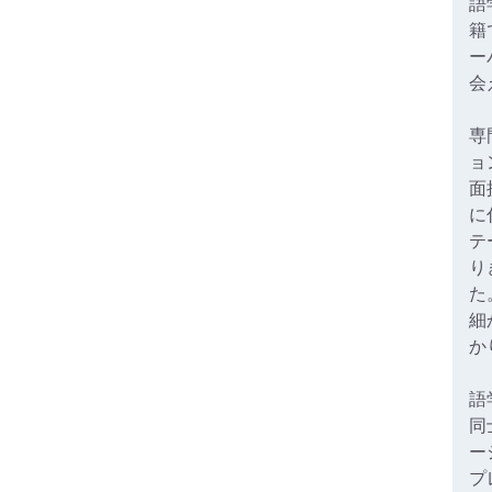
語
籍
ー
会
専
ョ
面
に
テ
り
た
細
か
語
同
ー
プ