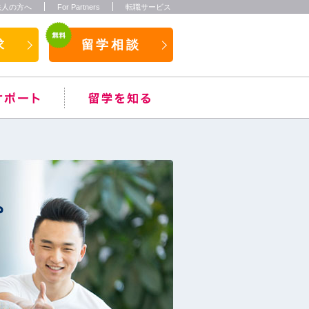
法人の方へ
For Partners
転職サービス
求
留学相談
。