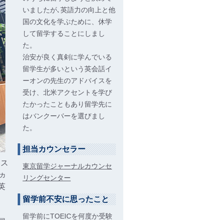
いましたが､英語力の向上と他
国の文化を学ぶために、休学
して留学することにしまし
た。
治安が良く真剣に学んでいる
留学生が多いという英会話イ
ーオンの先生のアドバイスを
受け、北米アクセントを学び
たかったこともあり留学先に
はバンクーバーを選びまし
た。
担当カウンセラー
ース
東京留学ジャーナルカウンセ
ヵ
リングセンター
英
留学前不安に思ったこと
留学前にTOEICを何度か受験