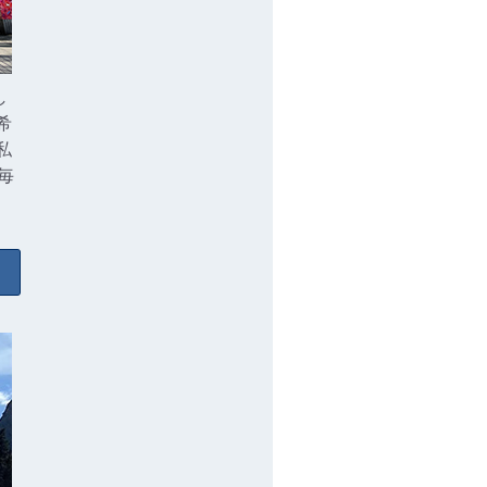
し
希
私
毎