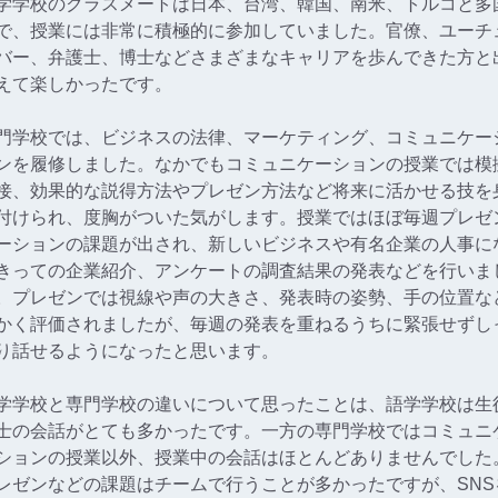
学学校のクラスメートは日本、台湾、韓国、南米、トルコと多
で、授業には非常に積極的に参加していました。官僚、ユーチ
バー、弁護士、博士などさまざまなキャリアを歩んできた方と
えて楽しかったです。
門学校では、ビジネスの法律、マーケティング、コミュニケー
ンを履修しました。なかでもコミュニケーションの授業では模
接、効果的な説得方法やプレゼン方法など将来に活かせる技を
付けられ、度胸がついた気がします。授業ではほぼ毎週プレゼ
ーションの課題が出され、新しいビジネスや有名企業の人事に
きっての企業紹介、アンケートの調査結果の発表などを行いま
。プレゼンでは視線や声の大きさ、発表時の姿勢、手の位置な
かく評価されましたが、毎週の発表を重ねるうちに緊張せずし
り話せるようになったと思います。
学学校と専門学校の違いについて思ったことは、語学学校は生
士の会話がとても多かったです。一方の専門学校ではコミュニ
ションの授業以外、授業中の会話はほとんどありませんでした
レゼンなどの課題はチームで行うことが多かったですが、SNS