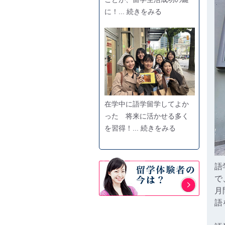
に！... 続きをみる
在学中に語学留学してよか
った 将来に活かせる多く
を習得！... 続きをみる
語
で
月
語