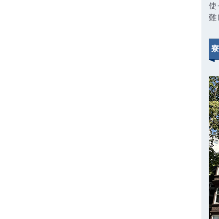
使
難
寮