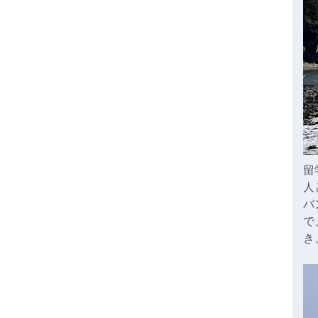
留
人
バ
で
き