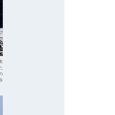
友
た
の
歩