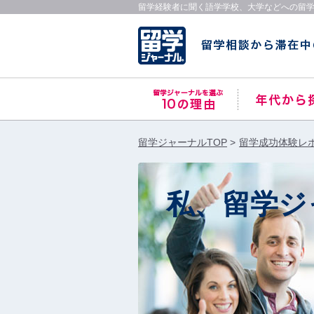
留学経験者に聞く語学学校、大学などへの留
留学ジャーナルTOP
留学成功体験レ
私、留学ジ