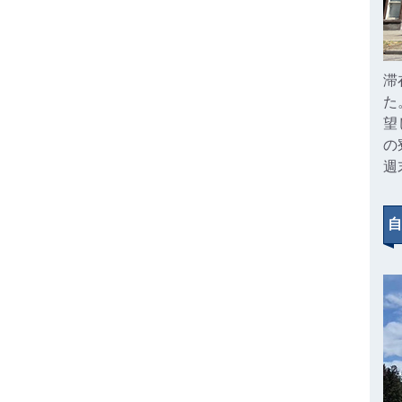
滞
た
望
の
週
自