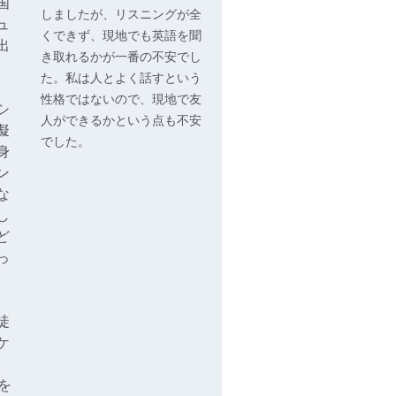
国
しましたが、リスニングが全
ュ
くできず、現地でも英語を聞
出
き取れるかが一番の不安でし
た。私は人とよく話すという
性格ではないので、現地で友
シ
人ができるかという点も不安
擬
でした。
身
ン
な
し
ど
っ
徒
ケ
。
を