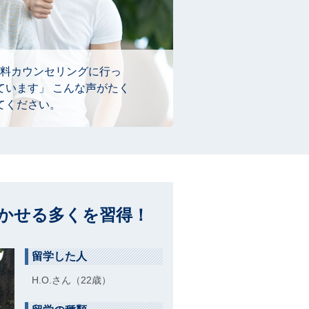
料カウンセリングに行っ
ています」 こんな声がたく
てください。
かせる多くを習得！
留学した人
H.O.さん（22歳）