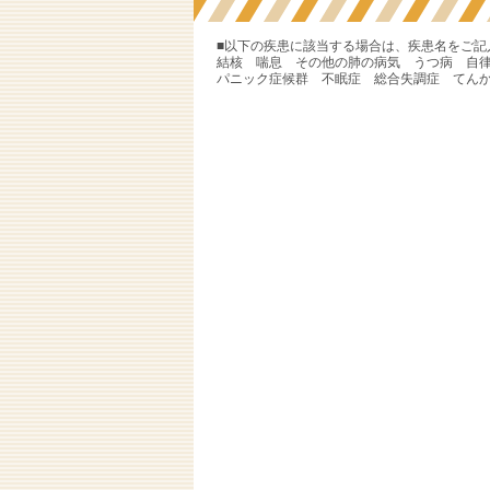
■以下の疾患に該当する場合は、疾患名をご記
結核 喘息 その他の肺の病気 うつ病 自
パニック症候群 不眠症 総合失調症 てん