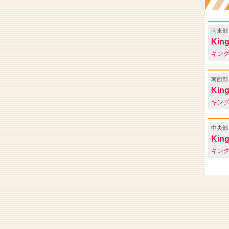
南東部
King
キン
南西部
Kin
キン
中央部
King
キン