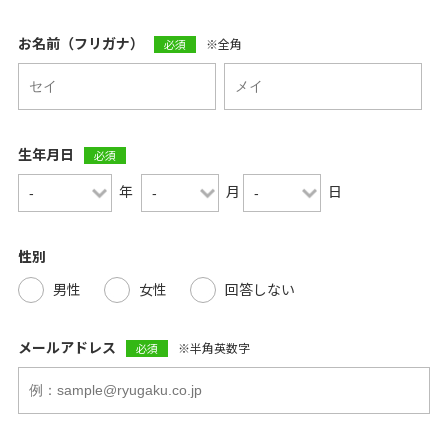
お名前（フリガナ）
※全角
必須
生年月日
必須
年
月
日
性別
男性
女性
回答しない
メールアドレス
※半角英数字
必須