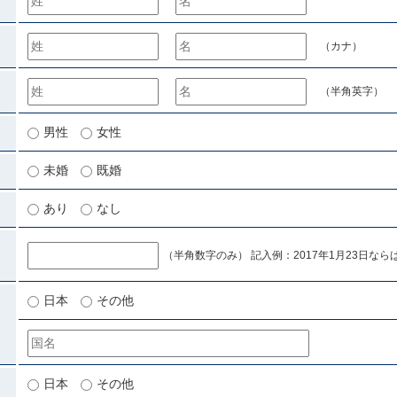
（カナ）
（半角英字）
男性
女性
未婚
既婚
あり
なし
（半角数字のみ） 記入例：2017年1月23日ならば「
日本
その他
日本
その他