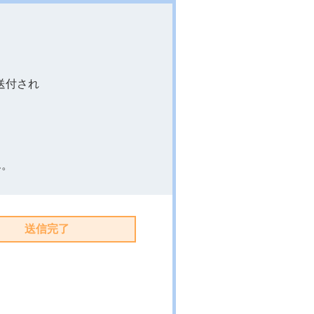
。
送付され
ん。