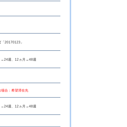
20170123」
24週、12ヵ月→48週
の場合：希望滞在先
24週、12ヵ月→48週