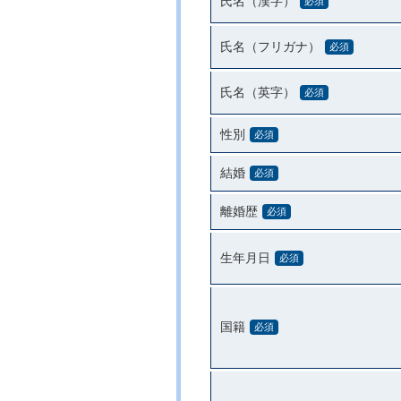
氏名（漢字）
必須
氏名（フリガナ）
必須
氏名（英字）
必須
性別
必須
結婚
必須
離婚歴
必須
生年月日
必須
国籍
必須