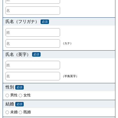
氏名（フリガナ）
必須
（カナ）
氏名（英字）
必須
（半角英字）
性別
必須
男性
女性
結婚
必須
未婚
既婚