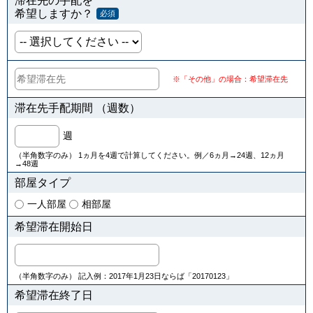
滞在先の手配を
希望しますか？
必須
※「その他」の場合：希望滞在先
滞在先手配期間 （週数）
週
（半角数字のみ） 1ヵ月を4週で計算してください。例／6ヵ月→24週、12ヵ月
→48週
部屋タイプ
一人部屋
相部屋
希望滞在開始日
（半角数字のみ） 記入例：2017年1月23日ならば「20170123」
希望滞在終了日