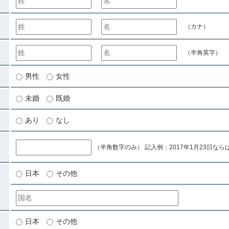
（カナ）
（半角英字）
男性
女性
未婚
既婚
あり
なし
（半角数字のみ） 記入例：2017年1月23日ならば「
日本
その他
日本
その他