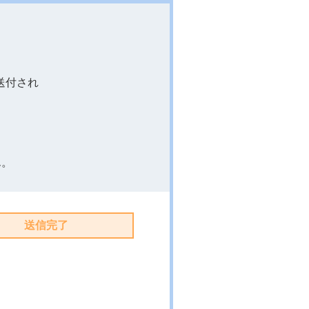
。
送付され
ん。