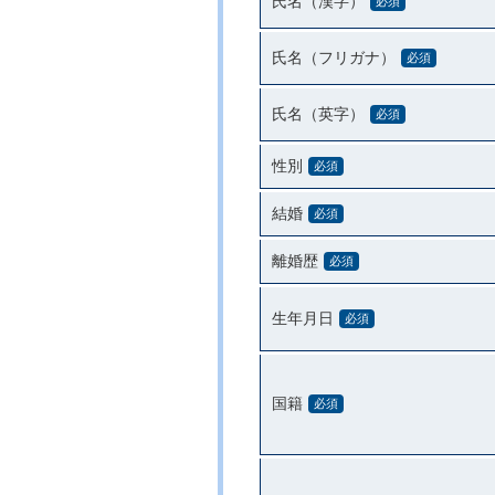
氏名（漢字）
必須
氏名（フリガナ）
必須
氏名（英字）
必須
性別
必須
結婚
必須
離婚歴
必須
生年月日
必須
国籍
必須