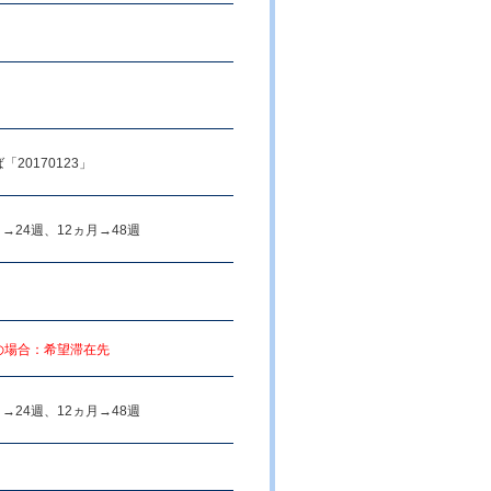
20170123」
24週、12ヵ月→48週
の場合：希望滞在先
24週、12ヵ月→48週