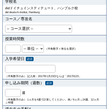
学校名
didドイチュインスティテュート、ハンブルク校
did deutsch-institut, Hamburg
コース／専攻名
授業時間数
（半角数字＋単位を選択）
入学希望日
必須
（半角数字のみ） 記入例：2017年1月23日ならば「20170123」
申し込み期間（週数）
必須
週
（半角数字のみ） 1ヵ月を4週で計算してください。例／6ヵ月→24週、12ヵ月
→48週