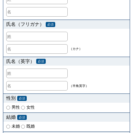
氏名（フリガナ）
必須
（カナ）
氏名（英字）
必須
（半角英字）
性別
必須
男性
女性
結婚
必須
未婚
既婚