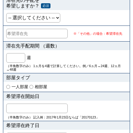
滞在先の手配を
希望しますか？
必須
※「その他」の場合：希望滞在先
滞在先手配期間 （週数）
週
（半角数字のみ） 1ヵ月を4週で計算してください。例／6ヵ月→24週、12ヵ月
→48週
部屋タイプ
一人部屋
相部屋
希望滞在開始日
（半角数字のみ） 記入例：2017年1月23日ならば「20170123」
希望滞在終了日