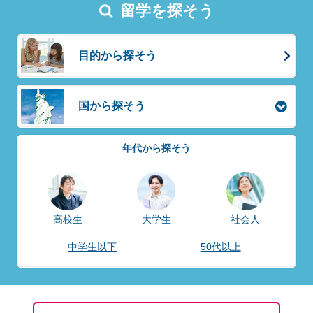
留学を探そう
目的から探そう
国から探そう
年代から探そう
高校生
大学生
社会人
中学生以下
50代以上