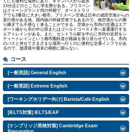
くにも便利な場所にあり、キャンパスから徒歩
13分ほどのところに学生寮がある。ブリスベン
はクイーンズランド州の州都で、オーストラリ
アでも3番目に大きい都市。ブリスベン空港は日本の成田空港からの
直行便がある他、国内線の幹線空港でもあるので、他空港からの乗
り継ぎでも不便なく来ることができる。空港から市内の交通はエア
ポート線から市の中心部またはゴールドコースト市へ直通運行する
エアトレインがある。また、セントラル駅を中心に市内や近郊をシ
ティートレインという都市圏鉄道が路線を張り巡らせている。市内
のバスと併せてさまざまな場所へ行くのに便利な交通インフラがあ
るので、放課後や週末の移動に困らない。
コース
[一般英語] General English
[一般英語] Extreme English
[ワーキングホリデー向け] Barista/Cafe English
[IELTS対策] IELTS/EAP
[ケンブリッジ英検対策] Cambridge Exam
Preparation