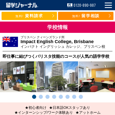
資料請求
留学相談
無料!
無料!
学校情報
ブリスベン
クィーンズランド州
Impact English College, Brisbane
インパクト イングリッシュ カレッジ、ブリスベン校
即仕事に結びつくバリスタ技能のコースが人気の語学学校
★初心者向け
★日本語OKスタッフあり
★インターンシップ/ワーク体験あり
★アットホーム