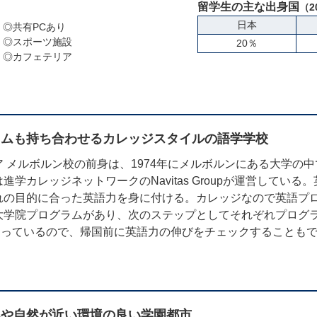
留学生の主な出身国
（2
日本
◎共有PCあり
◎スポーツ施設
20％
◎カフェテリア
ラムも持ち合わせるカレッジスタイルの語学学校
 メルボルン校の前身は、1974年にメルボルンにある大学の
学カレッジネットワークのNavitas Groupが運営してい
れの目的に合った英語力を身に付ける。カレッジなので英語プ
大学院プログラムがあり、次のステップとしてそれぞれプログ
になっているので、帰国前に英語力の伸びをチェックすることも
地や自然が近い環境の良い学園都市