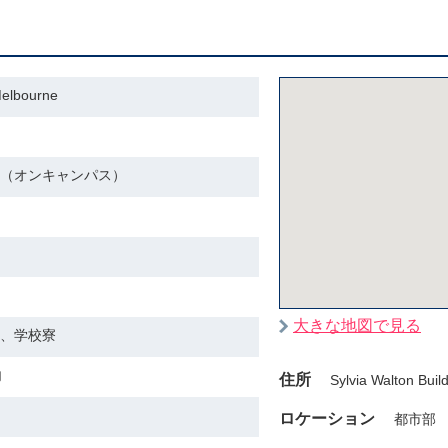
lbourne
（オンキャンパス）
大きな地図で見る
、学校寮
内
住所
Sylvia Walton Bui
ロケーション
都市部