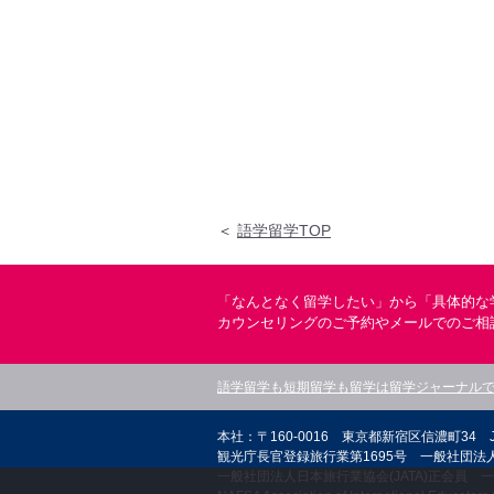
＜
語学留学TOP
「なんとなく留学したい」から「具体的な
カウンセリングのご予約やメールでのご相
語学留学も短期留学も留学は留学ジャーナル
本社：〒160-0016 東京都新宿区信濃町34 
観光庁長官登録旅行業第1695号 一般社団法人
一般社団法人日本旅行業協会(JATA)正会員 一