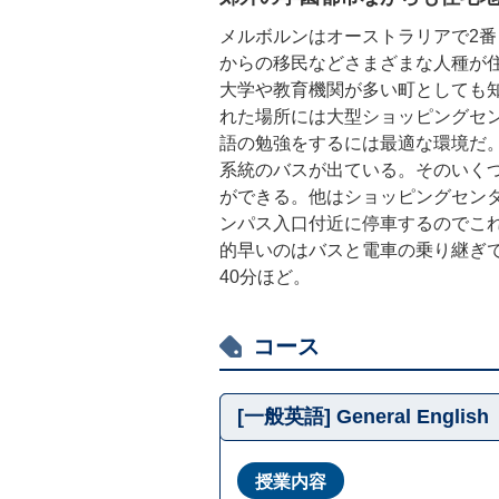
メルボルンはオーストラリアで2
からの移民などさまざまな人種が
大学や教育機関が多い町としても
れた場所には大型ショッピングセ
語の勉強をするには最適な環境だ
系統のバスが出ている。そのいくつ
ができる。他はショッピングセン
ンパス入口付近に停車するのでこ
的早いのはバスと電車の乗り継ぎで
40分ほど。
コース
[一般英語] General English
授業内容