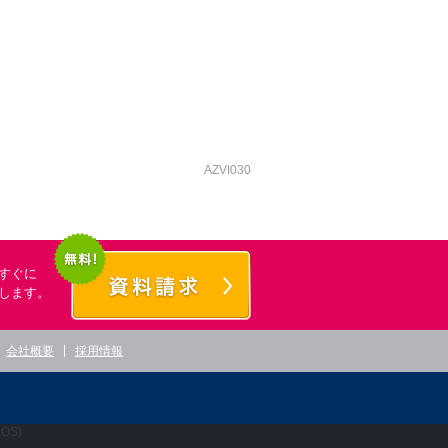
AZVI030
すぐに
します。
会社概要
採用情報
OS)