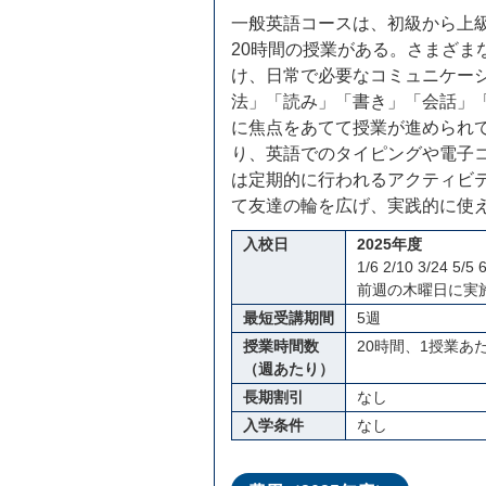
一般英語コースは、初級から上
20時間の授業がある。さまざま
け、日常で必要なコミュニケー
法」「読み」「書き」「会話」
に焦点をあてて授業が進められ
り、英語でのタイピングや電子
は定期的に行われるアクティビ
て友達の輪を広げ、実践的に使
入校日
2025年度
1/6 2/10 3/24 
前週の木曜日に実
最短受講期間
5週
授業時間数
20時間、1授業あ
（週あたり）
長期割引
なし
入学条件
なし