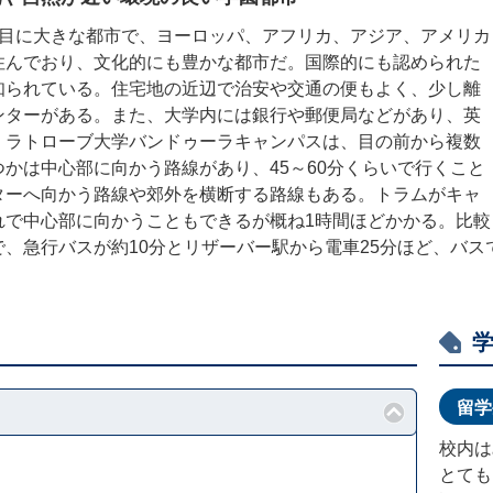
番目に大きな都市で、ヨーロッパ、アフリカ、アジア、アメリカ
住んでおり、文化的にも豊かな都市だ。国際的にも認められた
知られている。住宅地の近辺で治安や交通の便もよく、少し離
ンターがある。また、大学内には銀行や郵便局などがあり、英
。ラトローブ大学バンドゥーラキャンパスは、目の前から複数
かは中心部に向かう路線があり、45～60分くらいで行くこと
ターへ向かう路線や郊外を横断する路線もある。トラムがキャ
れで中心部に向かうこともできるが概ね1時間ほどかかる。比較
、急行バスが約10分とリザーバー駅から電車25分ほど、バス
留学
校内は
とても