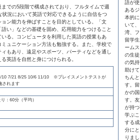
語が使
級までの5段階で構成されており、フルタイムで週
あるジ
な状況において英語で対応できるように自信をつ
本的に
ション能力を伸ばすことを目的としている。「文
いて、
「語い」などの基礎を固め、応用能力をつけること
湾、フ
ている。コンピュータを利用した英語の授業もあ
留学生
コミュニケーション方法も勉強する。また、学校で
ームス
ティもあり、遠足やスポーツ、パーティなどを通し
の生徒
える英語を自然と身につけられる。
の気持
助けて
5/5 6/10 7/21 8/25 10/6 11/10 ※プレイスメントテストが
ちんと
施されます
す。留
かの国
たり：60分（平均）
す。友
が持つ
学ぶこ
する成
分にと
りまし