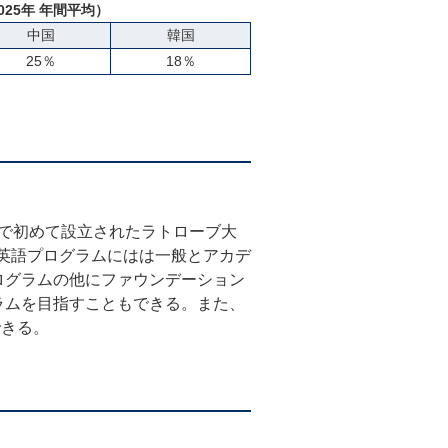
025年 年間平均）
中国
韓国
25％
18％
中で初めて設立されたラトローブ大
る。英語プログラムにはは一般とアカデ
ログラムの他にファウンデーション
ラムを目指すこともできる。また、
できる。