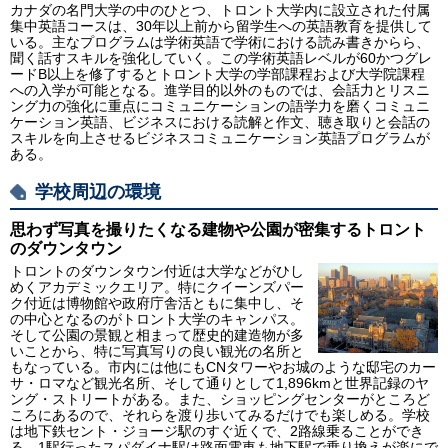
カナダの名門大学の中のひとつ、トロント大学内に設立された付属
集中英語コースは、30年以上前から留学生への英語教育を提供して
いる。主なプログラムは学術英語で学術における読み書きからら、
聞く話すスキルを強化していく。この学術英語レベルが60かつグレ
ードB以上を修了するとトロント大学の学部課程および大学院課程
への入学が可能となる。進学目的以外のものでは、会話力とリスニ
ング力の強化に重点にコミュニケーションの語学力を磨くコミュニ
ケーション英語、ビジネスにおける読解と作文、聴き取りと会話の
スキルを向上させるビジネスコミュニケーション英語プログラムが
ある。
学校周辺の環境
思わず写真を撮りたくなる建物や公園が密集するトロント
のダウンタウン
トロントのダウンタウン付近は大学などがひし
めくアカデミックエリア。特にクイーンズパー
ク付近は博物館や政府庁舎活ともに集中し、そ
の中心となるのがトロント大学のキャンパス。
そして公園の景観と相まって歴史的建造物が多
いことから、特に写真写りの良い観光の名所と
もなっている。市内には他にもCNタワーやお城のような邸宅のカー
サ・ロマなど観光名所、そして通りとして1,896kmと世界記録のヤ
ング・ストリートがある。また、ショッピングセンターがところど
ころにあるので、それらを渡り歩いてみるだけでも楽しめる。学校
は地下鉄セント・ジョージ駅のすぐ近くで、2路線乗ることができ
る。1駅行ったスパダイナ駅は路面電車も地下駅で乗り換えが楽にで