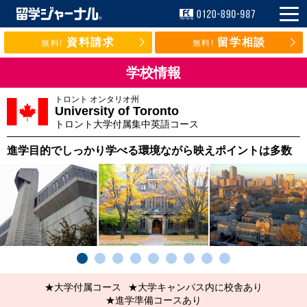
資料請求
留学相談
無料!
無料!
学校情報
トロント
オンタリオ州
University of Toronto
トロント大学付属集中英語コース
進学目的でしっかり学べる環境ながら映えポイントは多数
★大学付属コース
★大学キャンパス内に校舎あり
★進学準備コースあり