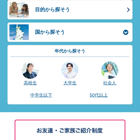
目的から探そう
国から探そう
年代から探そう
高校生
大学生
社会人
中学生以下
50代以上