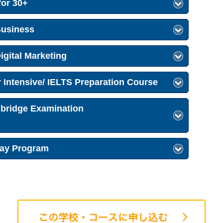
or 30+
usiness
ital Marketing
 Intensive/ IELTS Preparation Course
dge Examination
ay Program