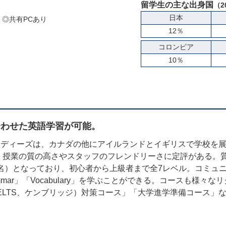
留学生の主な出身国
（2
日本
◎共有PCあり
12％
コロンビア
10％
合わせた英語学習が可能。
スタディーズは、カナダの他にアイルランドとイギリスで学校を展開
、授業の質の高さやスタッフのフレンドリーさに定評がある。
6名）となっており、初心者から上級者まで全7レベル。コミュ
」「Grammar」「Vocabulary」を学ぶことができる。コースも
ELTS、ケンブリッジ）対策コース」「大学進学準備コース」