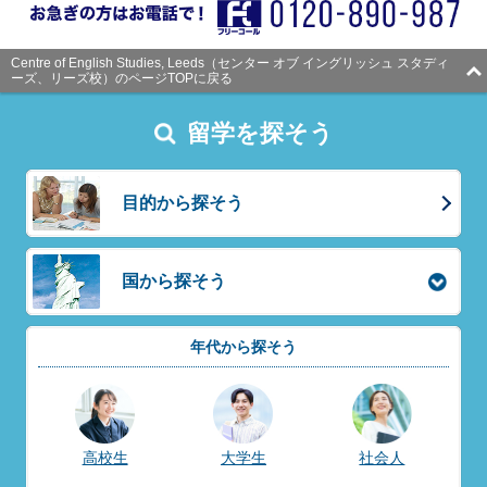
Centre of English Studies, Leeds（センター オブ イングリッシュ スタディ
ーズ、リーズ校）のページTOPに戻る
留学を探そう
目的から探そう
国から探そう
年代から探そう
高校生
大学生
社会人