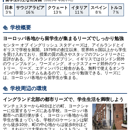
（2025年 年間平均）
日本
サウジアラビア
クウェート
イタリア
スペイン
トルコ
3％
16％
13％
11％
8％
7％
学校概要
ヨーロッパ各地から留学生が集まるリーズでしっかり勉強
センター オブ イングリッシュ スタディーズは、アイルランドとイ
ギリスで学校を展開。1979年の創立以来、世界85ヵ国以上から学生
を受け入れており、授業の質の高さやスタッフのフレンドリーさに
定評がある。アイルランドのダブリン、イギリスではロンドン郊外
のウィンブルドン、ワーズィング、オックスフォード郊外のウィー
トリー、リーズ、エディンバラに校舎がある。無料で使えるオンラ
インの学習システムもあるので、しっかり勉強できる。リーズに
は、ヨーロッパ各地から留学生が集まる。
学校周辺の環境
イングランド北部の都市リーズで、学生生活を満喫しよう
マンチェスターから40分ほどの町、ヨークシャ
ーに位置するリーズにある学校。ヨーロッパ各
都市への直行便が多く、ヨーロッパ各地から留
学生が集まっている。学校のロケーションは駅
から徒歩10分、町の中心地からは徒歩8分ほど
で、まわりには大学やカフェ、レストラン、ス