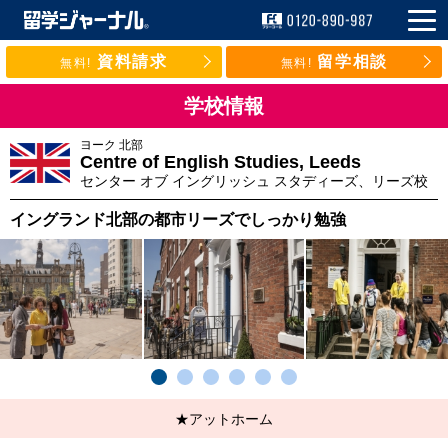
資料請求
留学相談
無料!
無料!
学校情報
ヨーク
北部
Centre of English Studies, Leeds
センター オブ イングリッシュ スタディーズ、リーズ校
イングランド北部の都市リーズでしっかり勉強
★アットホーム