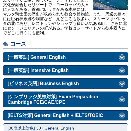
ふりそそぐ太陽、美しいビーチ、そして歴史と
文化が融合したリゾートで、ヨーロッパの人々
に人気がある。首都バレッタがある本島には、
マルタ騎士団の歴史が収められた教会や博物館、また、周辺の島々
には巨石神殿跡や洞窟など、見どころも数多い。スリーマはバレッ
タの北にあり、レストランやショップも多い活気ある町。 さらに北
にセントジュリアンの町がある。学校はシーサイドから徒歩圏内に
でどこに行くにも便利。
コース
[一般英語] General English
[一般英語] Intensive English
[ビジネス英語] Business English
[ケンブリッジ英検対策] Exam Preparation
Cambridge FCE/CAE/CPE
[IELTS対策] General English + IELTS/TOEIC
[30歳以上対象] 30+ General English