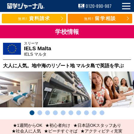
資料請求
留学相談
無料!
無料!
学校情報
スリーマ
IELS Malta
IELS マルタ
大人に人気。地中海のリゾート地 マルタ島で英語を学ぶ
★1週間からOK
★初心者向け
★日本語OKスタッフあり
★社会人に人気
★ビーチすぐそば
★アクティビティ充実