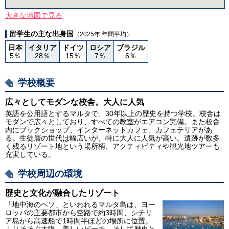
大きな地図で見る
留学生の主な出身国
（2025年 年間平均）
日本
イタリア
ドイツ
ロシア
ブラジル
5％
28％
15％
7％
6％
学校概要
広々としてモダンな校舎。大人に人気
英語を公用語とするマルタで、30年以上の歴史を持つ学校。校舎は
モダンで広々としており、すべての教室がエアコン完備。また校舎
内にブックショップ、インターネットカフェ、カフェテリアがあ
る。生徒層の世代は幅広いが、特に大人に人気が高い。遺跡が数多
く残るリゾート地という場所柄、アクティビティや観光地ツアーも
充実している。
学校周辺の環境
歴史と文化が融合したリゾート
「地中海のヘソ」といわれるマルタ島は、ヨー
ロッパの主要都市から空路で約3時間、シチリ
ア島から高速船で1時間半ほどの場所に位置。