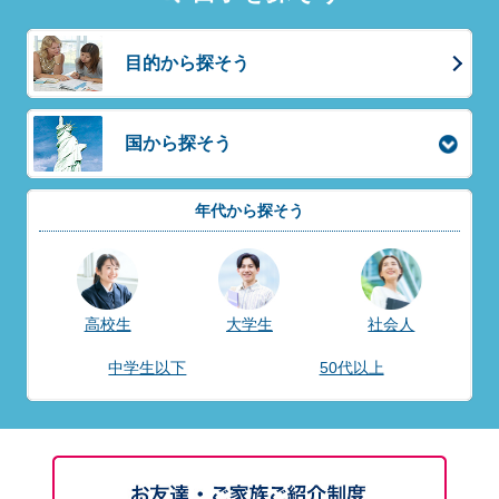
目的から探そう
国から探そう
年代から探そう
高校生
大学生
社会人
中学生以下
50代以上