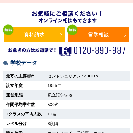
資料請求
留学相談
学校データ
最寄の主要都市
セントジュリアン St.Julian
設立年度
1985年
運営形態
私立語学学校
年間平均学生数
500名
1クラスの平均人数
10名
レベル分け
6段階