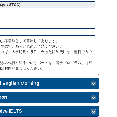
単位：STG£）
の参考情報として算出してあります。
ますので、あらかじめご了承ください。
ければ、入学時期や条件に合った留学費用を、無料でカウ
続きの代行や留学中のサポートを「留学プログラム」（有
細はお問い合わせください。
 English Morning
oon
ive IELTS