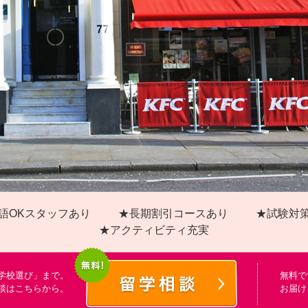
語OKスタッフあり
★長期割引コースあり
★試験対
★アクティビティ充実
学校選び」まで。
無料で
談はこちらから。
お届け