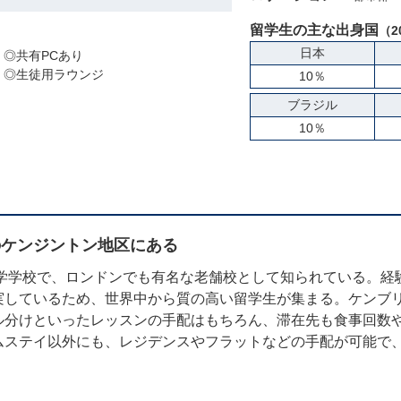
留学生の主な出身国
（2
日本
◎共有PCあり
◎生徒用ラウンジ
10％
ブラジル
10％
のケンジントン地区にある
語学学校で、ロンドンでも有名な老舗校として知られている。
実しているため、世界中から質の高い留学生が集まる。ケンブ
ル分けといったレッスンの手配はもちろん、滞在先も食事回数
ムステイ以外にも、レジデンスやフラットなどの手配が可能で