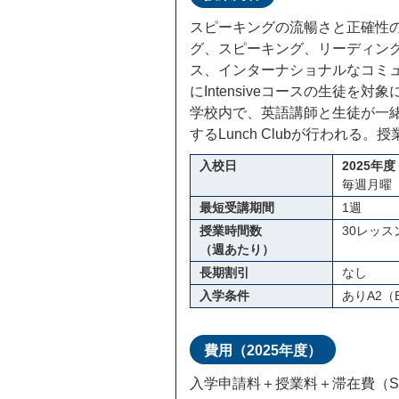
スピーキングの流暢さと正確性
グ、スピーキング、リーディン
ス、インターナショナルなコミ
にIntensiveコースの生徒を
学校内で、英語講師と生徒が一
するLunch Clubが行われる。授業
入校日
2025年度
毎週月
最短受講期間
1週
授業時間数
30レッス
（週あたり）
長期割引
なし
入学条件
ありA2（E
費用（2025年度）
入学申請料＋授業料＋滞在費（St