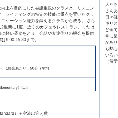
人たち
の向上を目的にした会話重視のクラスと、リスニン
さんあ
グ、ライティングの特定の技能に重点を置いたクラ
日々確
ュニケーション能力を鍛えるクラスから成る。 さら
ギリス
対象に2週間に1度、近くのカフェやレストラン、または
ど全て
緒に軽い昼食をとり、会話や友達作りの機会を提供
常に留
は9:00-15:30まで。
があり
も熱心
曜
いろい
（留学
ン、1授業あたり：50分（平均）
lementary）以上
andard）＋空港出迎え費