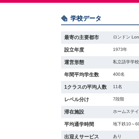
学校データ
ロンドン Lon
最寄の主要都市
1973年
設立年度
私立語学学校
運営形態
400名
年間平均学生数
11名
1クラスの平均人数
7段階
レベル分け
ホームステイ
滞在施設
地下鉄10～6
平均通学時間
あり
出迎えサービス