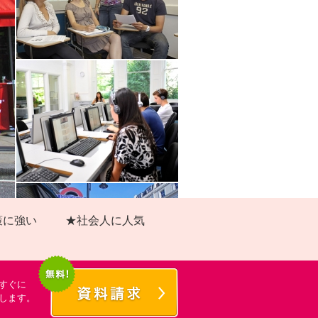
策に強い
★社会人に人気
すぐに
します。