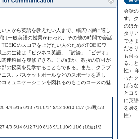
 for Communication
会話の
す。ク
のほか
たい人から英語を教えたい人まで、幅広い層に適し
タリア
時間は一般英語の授業が行われ、その他の時間で会話
できま
OEICのスコアを上げたい人のためのTOEICワー
ださり
以上の生徒は「ビジネス英語」「討論」「ビデオ」
も何ら
ス関連科目を履修できる。このほか、教授の許可が
ること
学部の授業を見学することもできる。また、クラブ
性） 
テニス、バスケットボールなどのスポーツを通し
ったク
のコミュニケーションを図れるのもこのコースの魅
ばらな
とコミ
に英語
 4/4 5/15 6/13 7/11 8/14 9/12 10/10 11/7 (16週)1/3
を身を
性）
 4/3 5/14 6/12 7/10 8/13 9/11 10/9 11/6 (16週)1/2