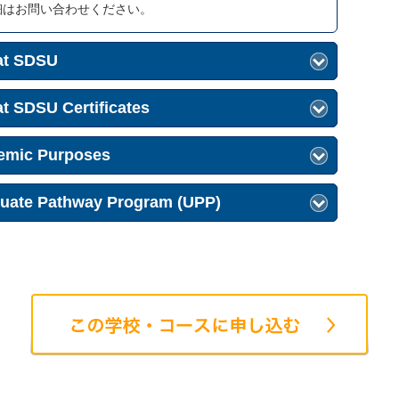
細はお問い合わせください。
t SDSU
SDSU Certificates
emic Purposes
ate Pathway Program (UPP)