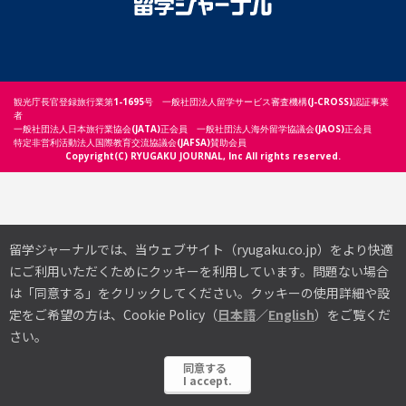
観光庁長官登録旅行業第1-1695号 一般社団法人留学サービス審査機構(J-CROSS)認証事業
者
一般社団法人日本旅行業協会(JATA)正会員 一般社団法人海外留学協議会(JAOS)正会員
特定非営利活動法人国際教育交流協議会(JAFSA)賛助会員
Copyright(C) RYUGAKU JOURNAL, Inc All rights reserved.
留学ジャーナルでは、当ウェブサイト（ryugaku.co.jp）をより快適
にご利用いただくためにクッキーを利用しています。
問題ない場合
は「同意する」をクリックしてください。クッキーの使用詳細や設
定をご希望の方は、Cookie Policy（
日本語
／
English
）をご覧くだ
さい。
同意する
I accept.