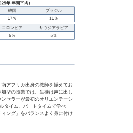
025年 年間平均）
韓国
ブラジル
17％
11％
コロンビア
サウジアラビア
5％
5％
、南アフリカ出身の教師を揃えてお
参加型の授業では、生徒は声に出し
ウンセラーが最初のオリエンテーシ
ルタイム、パートタイムで学べ
ティング」をバランスよく身に付け