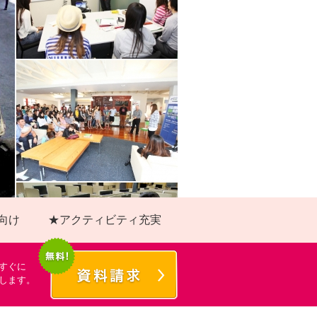
向け
★アクティビティ充実
すぐに
します。