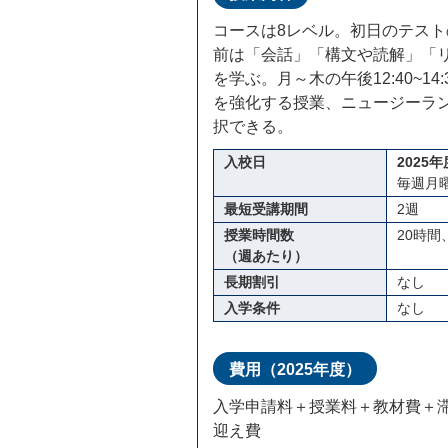
コースは8レベル。初日のテス
前は「会話」「構文や読解」「
を学ぶ。月～木の午後12:40~
を強化する授業、ニュージーラ
択できる。
入校日
2025年
毎週
最短受講期間
2週
授業時間数
20時間
（週あたり）
長期割引
なし
入学条件
なし
費用（2025年度）
入学申請料＋授業料＋教材費＋
迎え費