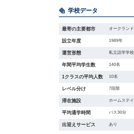
学校データ
オークランド A
最寄の主要都市
1989年
設立年度
私立語学学校
運営形態
140名
年間平均学生数
10名
1クラスの平均人数
7段階
レベル分け
ホームステイ
滞在施設
バス30分
平均通学時間
あり
出迎えサービス