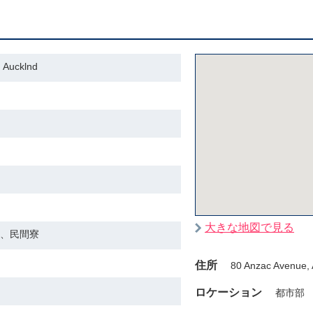
ucklnd
大きな地図で見る
、民間寮
住所
80 Anzac Avenue, 
ロケーション
都市部