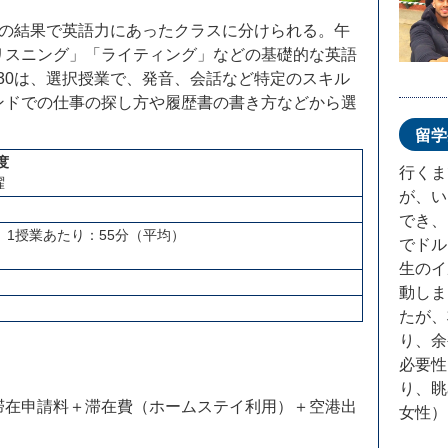
トの結果で英語力にあったクラスに分けられる。午
リスニング」「ライティング」などの基礎的な英語
14:30は、選択授業で、発音、会話など特定のスキル
ンドでの仕事の探し方や履歴書の書き方などから選
留学
度
行くま
月曜
が、い
でき、
、1授業あたり：55分（平均）
でドル
生のイ
動しま
たが、
り、余
必要性
り、眺
滞在申請料＋滞在費（ホームステイ利用）＋空港出
女性）