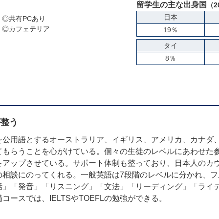
留学生の主な出身国
（2
日本
◎共有PCあり
◎カフェテリア
19％
タイ
8％
が整う
を公用語とするオーストラリア、イギリス、アメリカ、カナダ
てもらうことを心がけている。個々の生徒のレベルにあわせた
をアップさせている。サポート体制も整っており、日本人のカ
の相談にのってくれる。一般英語は7段階のレベルに分かれ、フ
話」「発音」「リスニング」「文法」「リーディング」「ライ
ースでは、IELTSやTOEFLの勉強ができる。