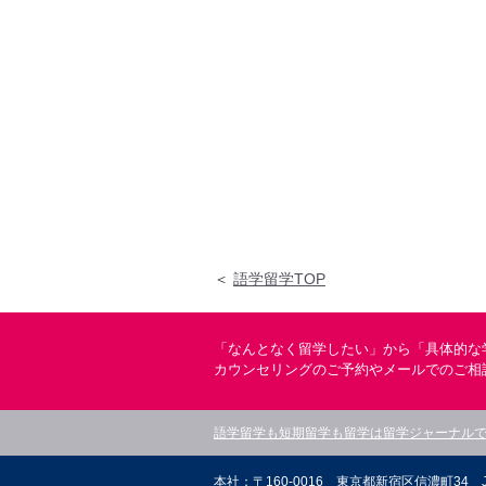
＜
語学留学TOP
「なんとなく留学したい」から「具体的な
カウンセリングのご予約やメールでのご相
語学留学も短期留学も留学は留学ジャーナル
本社：〒160-0016 東京都新宿区信濃町34 