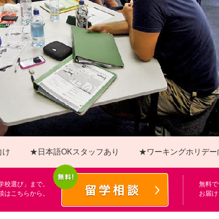
向け
★日本語OKスタッフあり
★ワーキングホリデー
学校選び」まで。
無料で
談はこちらから。
お届け