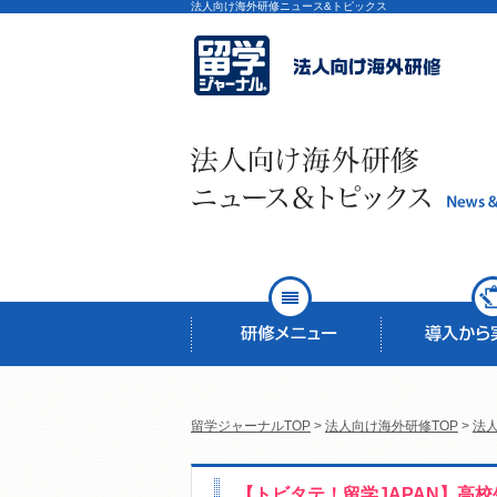
法人向け海外研修ニュース&トピックス
留学ジャーナルTOP
>
法人向け海外研修TOP
>
法
【トビタテ！留学JAPAN】高校