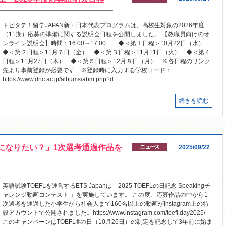
トビタテ！留学JAPAN新・日本代表プログラムは、高校生対象の2026年度
（11期）応募の準備に関する説明会日程を公開しました。 【教職員向けのオ
ンライン説明会】時間：16:00～17:00 ◆＜第１日程＞10月22日（水）
◆＜第２日程＞11月７日（金） ◆＜第３日程＞11月11日（火） ◆＜第４
日程＞11月27日（木） ◆＜第５日程＞12月８日（月） ※各日程のリンク
先より事前登録が必要です ※登録時に入力する学校コード：
https://www.dnc.ac.jp/albums/abm.php?d...
続きを読む
人になりたい？」1次選考通過作品を
2025/09/22
英語試験TOEFLを運営するETS Japanは「2025 TOEFLの日記念 Speakingチ
ャレンジ動画コンテスト 」を実施しています。 この度、応募作品の中から1
次選考を通過した小学生から社会人まで160名以上の動画がInstagram上の特
設アカウントで公開されました。https://www.instagram.com/toefl.day2025/
このキャンペーンはTOEFL®の日（10月26日）の制定を記念して3年前に始ま