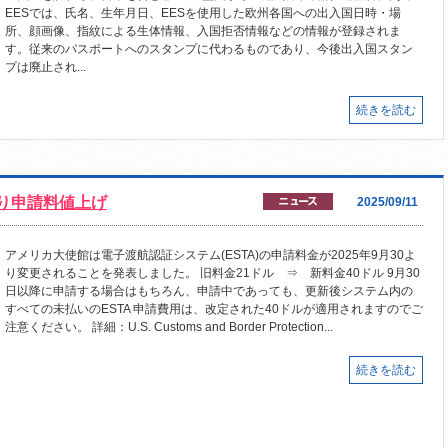
EESでは、氏名、生年月日、EESを使用した欧州各国への出入国日時・場
所、顔画像、指紋による生体情報、入国拒否情報などの情報が登録されま
す。従来のパスポートへのスタンプに代わるものであり、今後出入国スタン
プは廃止され...
続きを読む
より申請料値上げ
2025/09/11
アメリカ大使館は電子渡航認証システム(ESTA)の申請料金が2025年9月30よ
り変更されることを発表しました。 旧料金21ドル ⇒ 新料金40ドル 9月30
日以降に申請する場合はもちろん、申請中であっても、更新後システム内の
すべての未払いのESTA 申請費用は、改定された40ドルが適用されますのでご
注意ください。 詳細：U.S. Customs and Border Protection...
続きを読む