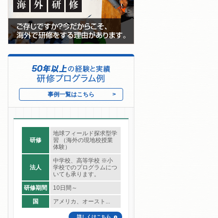
事例一覧はこちら
地球フィールド探求型学
研修
習 （海外の現地校授業
体験）
中学校、高等学校 ※小
法人
学校でのプログラムにつ
いても承ります。
研修期間
10日間～
国
アメリカ、オースト...
詳しくはこちら