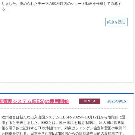
りました。決められたテーマの60秒以内のショート動画を作成して応募す
る...
続きを読む
国管理システム(EES)の運用開始
2025/09/15
欧州連合は新たな出入出国システム(EES)を2025年10月12日から段階的に運
用すると発表しました。EESとは、欧州国境を越える際に、出入国に係る情
報を電子的に記録するEUの制度です。対象はシェンゲン協定加盟国の欧州29
ヵ国※を訪れる、日本を含む非EU加盟国からの短期滞在目的の渡航者です。