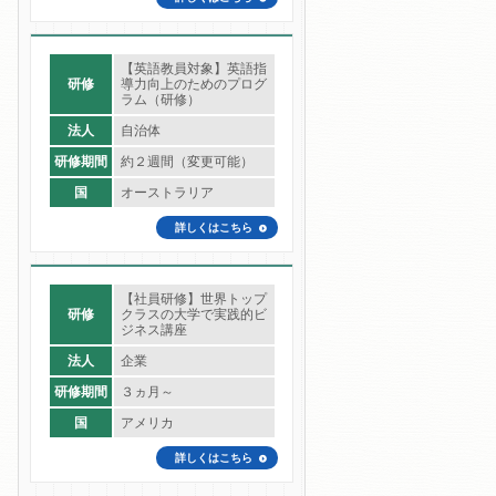
【英語教員対象】英語指
研修
導力向上のためのプログ
ラム（研修）
法人
自治体
研修期間
約２週間（変更可能）
国
オーストラリア
詳しくはこちら
【社員研修】世界トップ
研修
クラスの大学で実践的ビ
ジネス講座
法人
企業
研修期間
３ヵ月～
国
アメリカ
詳しくはこちら