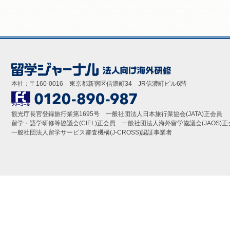
本社：〒160-0016 東京都新宿区信濃町34 JR信濃町ビル6階
観光庁長官登録旅行業第1695号 一般社団法人日本旅行業協会(JATA)正会員
留学・語学研修等協議会(CIEL)正会員 一般社団法人海外留学協議会(JAOS)正
一般社団法人留学サービス審査機構(J-CROSS)認証事業者