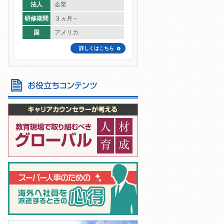
法人
企業
研修期間
３ヵ月～
国
アメリカ
詳しくはこちら