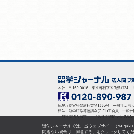
本社：〒160-0016 東京都新宿区信濃町34 
観光庁長官登録旅行業第1695号 一般社団法人日
留学・語学研修等協議会(CIEL)正会員 一般社
一般社団法人留学サービス審査機構(J-CROSS
留学ジャーナルでは、当ウェブサイト（ryugak
問題ない場合は「同意する」をクリックしてください