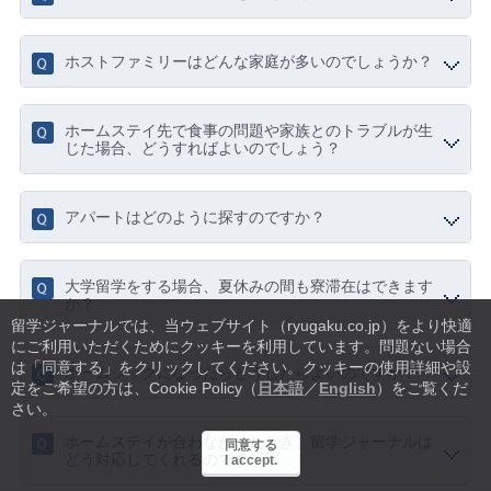
ホストファミリーはどんな家庭が多いのでしょうか？
ホームステイ先で食事の問題や家族とのトラブルが生
じた場合、どうすればよいのでしょう？
アパートはどのように探すのですか？
大学留学をする場合、夏休みの間も寮滞在はできます
か？
留学ジャーナルでは、当ウェブサイト（ryugaku.co.jp）をより快適
にご利用いただくためにクッキーを利用しています。
問題ない場合
は「同意する」をクリックしてください。クッキーの使用詳細や設
ホームシックになったらどうしたらよいのですか？
定をご希望の方は、Cookie Policy（
日本語
／
English
）をご覧くだ
さい。
ホームステイが合わなかったとき、留学ジャーナルは
同意する
どう対応してくれるのですか？
I accept.