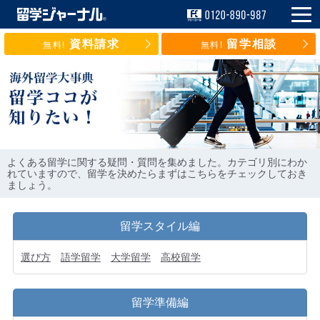
資料請求
留学相談
無料!
無料!
よくある留学に関する疑問・質問を集めました。カテゴリ別にわか
れていますので、留学を決めたらまずはこちらをチェックしておき
ましょう。
留学スタイル編
選び方
語学留学
大学留学
高校留学
留学準備編