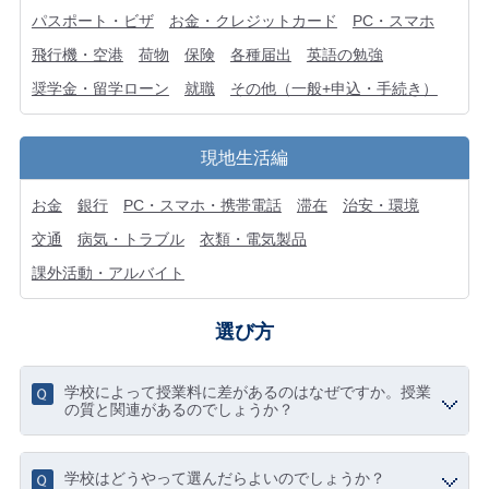
パスポート・ビザ
お金・クレジットカード
PC・スマホ
飛行機・空港
荷物
保険
各種届出
英語の勉強
奨学金・留学ローン
就職
その他（一般+申込・手続き）
現地生活編
お金
銀行
PC・スマホ・携帯電話
滞在
治安・環境
交通
病気・トラブル
衣類・電気製品
課外活動・アルバイト
選び方
学校によって授業料に差があるのはなぜですか。授業
の質と関連があるのでしょうか？
学校はどうやって選んだらよいのでしょうか？