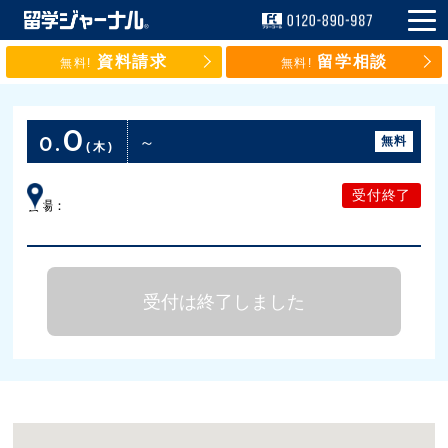
資料請求
留学相談
無料!
無料!
0
0.
～
無料
(木)
受付終了
会場：
受付は終了しました