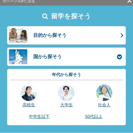
のページTOPに戻る
留学を探そう
目的から探そう
国から探そう
年代から探そう
高校生
大学生
社会人
中学生以下
50代以上