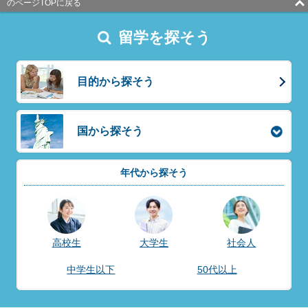
のページTOPに戻る
留学を探そう
目的から探そう
国から探そう
年代から探そう
高校生
大学生
社会人
中学生以下
50代以上