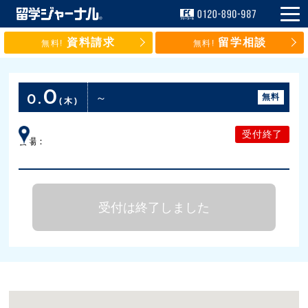
資料請求
留学相談
無料!
無料!
0
0.
～
無料
(木)
受付終了
会場：
受付は終了しました