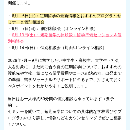
開催します。
・
6月 6日(土)：短期留学の最新情報とおすすめプログラムセ
ミナー＆個別相談会
・6月 7日(日)： 個別相談会（オンライン相談）
・
6月 13日(土)： 短期留学の体験談＋留学準備セッション＆個
別相談会
・6月 14日(日)： 個別相談会（対面/オンライン相談）
2026年7月～9月に留学したい中学生・高校生、大学生・社会
人を対象に、まだ間に合う夏の短期留学について、おすすめの
渡航先や学校、気になる留学費用やコースの決め方、出発まで
の準備、留学ジャーナルのサポートに至るまで、押さえておく
べきポイントをわかりやすくご説明します。
当日はお一人様約50分間の個別相談も承っています（要予
約）。
セミナーを聞いて、短期留学についての具体的な学校選びやプ
ログラムのより詳しい情報などをカウンセリングでぜひご相談
ください。