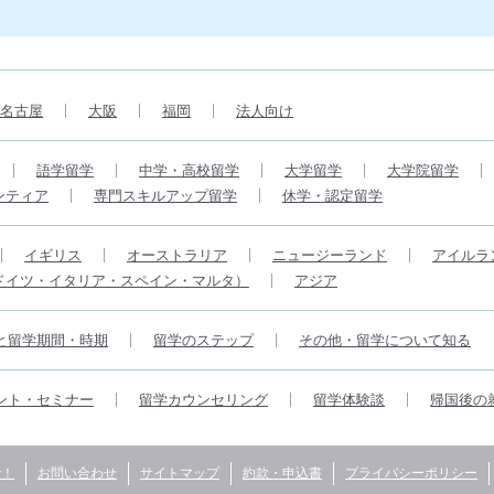
名古屋
大阪
福岡
法人向け
語学留学
中学・高校留学
大学留学
大学院留学
ンティア
専門スキルアップ留学
休学・認定留学
イギリス
オーストラリア
ニュージーランド
アイルラ
ドイツ・イタリア・スペイン・マルタ）
アジア
と留学期間・時期
留学のステップ
その他・留学について知る
ント・セミナー
留学カウンセリング
留学体験談
帰国後の
で！
お問い合わせ
サイトマップ
約款・申込書
プライバシーポリシー