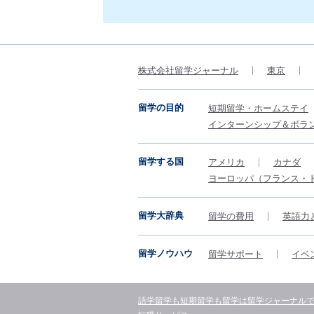
株式会社留学ジャーナル
東京
留学の目的
短期留学・ホームステイ
インターンシップ＆ボラ
留学する国
アメリカ
カナダ
ヨーロッパ（フランス・
留学大辞典
留学の費用
英語力
留学ノウハウ
留学サポート
イベ
語学留学も短期留学も留学は留学ジャーナル