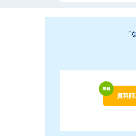
「
資料請