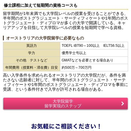
修士課程に加えて短期間の資格コースも
留学期間が1年未満でも大学院レベルの授業を受けることができる、
半年間のポストグラジュエート・サーティフィケートや1年間のポス
トグラジュエート・ディプロマが多くの大学で開講している。キャ
リアアップを目指して大学院レベルの授業を短期間で学べる資格。
オーストラリアの大学院留学に必要なもの
英語力
TOEFL iBT90～100以上 IELTS6.5以上
学力
優秀学士号以上
その他 テストなど
GMATなどを必要とする場合あり
年間費用（授業料・滞在費）目安
約500万～700万円
高い入学条件を求められるオーストラリアの大学院だが、条件を満
たさない志願者に対して、半年間のポストグラジュエート・サーテ
ィフィケートや1年間のポストグラジュエート・ディプロマを事前に
受講、という条件付きで入学が許可される場合がある。
大学院留学
留学実現のステップ