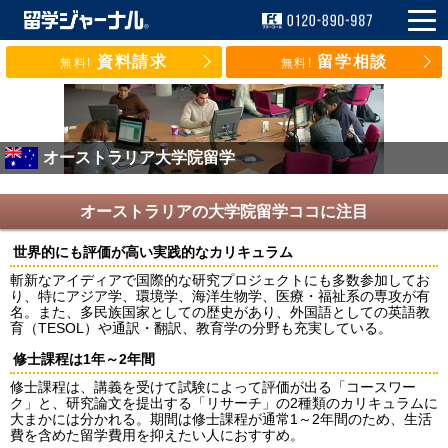
資料請求
留学相談
無料!
無料!
オーストラリア大学院留学
オーストラリアの大学院留学ココに注目
世界的にも評価が高い実践的なカリキュラム
斬新なアイディアで国際的な研究プロジェクトにも多数参加してお
り、特にアジア学、環境学、海洋生物学、医療・福祉系の専攻が有
名。また、多民族国家としての歴史があり、外国語としての英語教
育（TESOL）や通訳・翻訳、教育学の分野も充実している。
修士課程は1年～2年間
修士課程は、講義を受けて試験によって評価が出る「コースワー
ク」と、研究論文を提出する「リサーチ」の2種類のカリキュラムに
大まかには分かれる。期間は修士課程が通常1～2年間のため、生活
費を含めた留学費用を抑えたい人におすすめ。