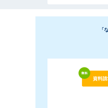
「
資料請