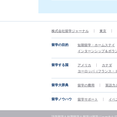
株式会社留学ジャーナル
東京
留学の目的
短期留学・ホームステイ
インターンシップ＆ボラ
留学する国
アメリカ
カナダ
ヨーロッパ（フランス・
留学大辞典
留学の費用
英語力
留学ノウハウ
留学サポート
イベ
語学留学も短期留学も留学は留学ジャーナル