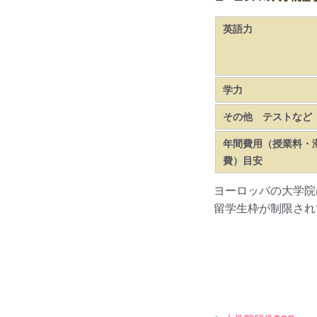
英語力
学力
その他 テストなど
年間費用（授業料・
費）目安
ヨーロッパの大学院
留学生枠が制限され