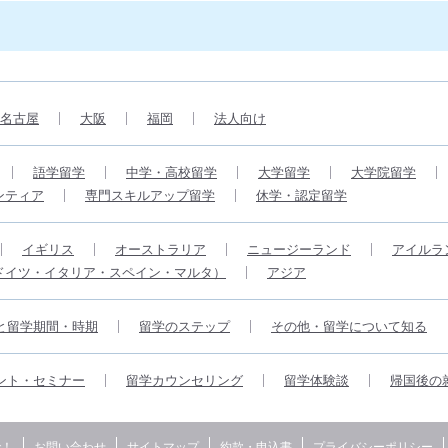
名古屋
大阪
福岡
法人向け
語学留学
中学・高校留学
大学留学
大学院留学
ンティア
専門スキルアップ留学
休学・認定留学
イギリス
オーストラリア
ニュージーランド
アイルラ
ドイツ・イタリア・スペイン・マルタ）
アジア
と留学期間・時期
留学のステップ
その他・留学について知る
ント・セミナー
留学カウンセリング
留学体験談
帰国後の
で！
お問い合わせ
サイトマップ
約款・申込書
プライバシーポリシー