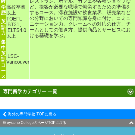
齢
レストラン、ホテル、カフェや各種ショップな
ど、接客が必要な職場で就労するための準備を
学
高校卒業
するコース。滞在施設や飲食業界、販売業など
歴
以上
の分野においての専門知識を身に付け、コミュ
TOEFL
英
ニケーション力、クレームへの対応の仕方、チ
iBT31、
語
ームとしての働き方、提供商品とサービスにお
IELTS4.0
力
ける基礎を学ぶ。
以上
集
中
英
ILSC-
語
Vancouver
コ
ー
ス
専門留学カテゴリー 一覧
海外の専門学校 TOPに戻る
Greystone CollegeのページTOPに戻る