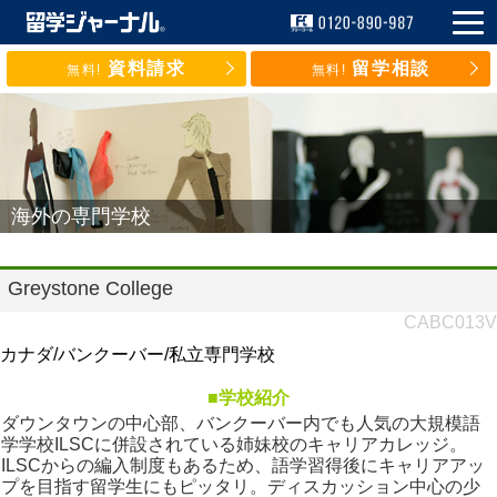
資料請求
留学相談
無料!
無料!
海外の専門学校
Greystone College
CABC013V
カナダ/バンクーバー/私立専門学校
■学校紹介
ダウンタウンの中心部、バンクーバー内でも人気の大規模語
学学校ILSCに併設されている姉妹校のキャリアカレッジ。
ILSCからの編入制度もあるため、語学習得後にキャリアアッ
プを目指す留学生にもピッタリ。ディスカッション中心の少