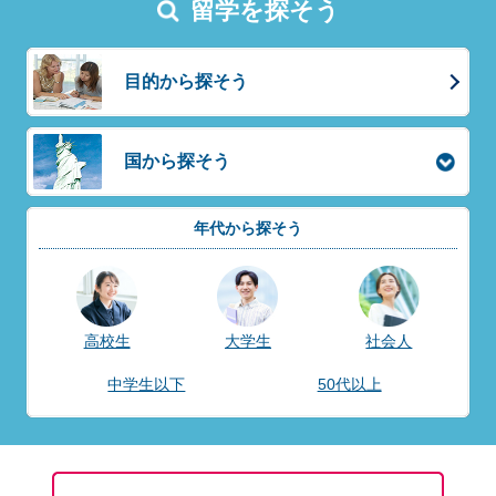
留学を探そう
目的から探そう
国から探そう
年代から探そう
高校生
大学生
社会人
中学生以下
50代以上