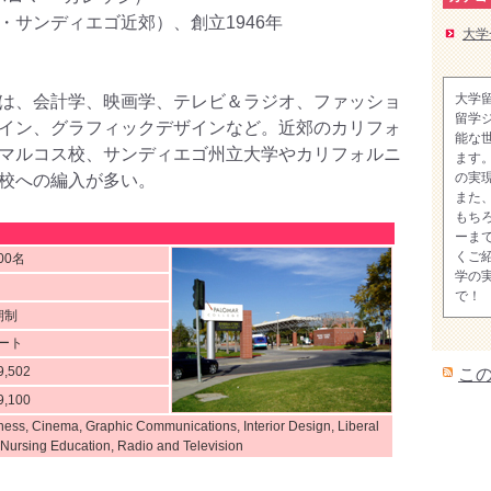
・サンディエゴ近郊）、創立1946年
大学
大学
は、会計学、映画学、テレビ＆ラジオ、ファッショ
留学
イン、グラフィックデザインなど。近郊のカリフォ
能な
マルコス校、サンディエゴ州立大学やカリフォルニ
ます
の実
校への編入が多い。
また
もち
ーま
くご
800名
学の
で！
期制
ート
9,502
こ
9,100
ness, Cinema, Graphic Communications, Interior Design, Liberal
, Nursing Education, Radio and Television