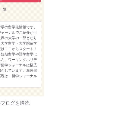
一覧
留学の留学先情報です。
ジャーナルでご紹介が可
世界の大学の一部となり
。大学留学・大学院留学
現はここからスタート！
、短期留学や語学留学は
ろん、ワーキングホリデ
で留学ジャーナルは幅広
紹介しています。海外留
実現は、留学ジャーナル
のブログを購読