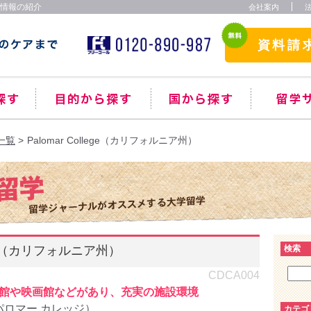
大学情報の紹介
会社案内
資料請
一覧
Palomar College（カリフォルニア州）
lege（カリフォルニア州）
検索
CDCA004
館や映画館などがあり、充実の施設環境
ge（パロマー カレッジ）
カテゴ