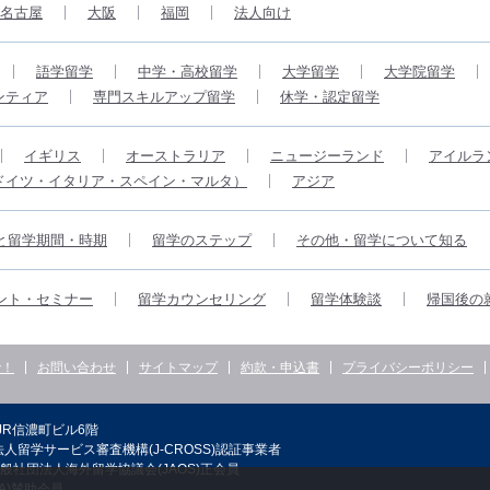
名古屋
大阪
福岡
法人向け
語学留学
中学・高校留学
大学留学
大学院留学
ンティア
専門スキルアップ留学
休学・認定留学
イギリス
オーストラリア
ニュージーランド
アイルラ
ドイツ・イタリア・スペイン・マルタ）
アジア
と留学期間・時期
留学のステップ
その他・留学について知る
ント・セミナー
留学カウンセリング
留学体験談
帰国後の
で！
お問い合わせ
サイトマップ
約款・申込書
プライバシーポリシー
JR信濃町ビル6階
人留学サービス審査機構(J-CROSS)認証事業者
般社団法人海外留学協議会(JAOS)正会員
A)賛助会員