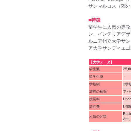
サンマルコス（郊外
■特徴
留学生に人気の専攻
ン、インテリアデザ
ルニア州立大学サン
ア大学サンディエゴ
【大学データ】
学生数
25,
留学生率
－
学期制
2学
滞在の種類
アパ
授業料
US$
滞在費
US$
Busi
人気の分野
Arts