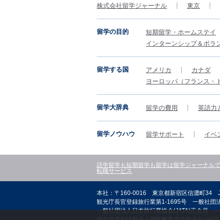
株式会社留学ジャーナル
東京
留学の目的
短期留学・ホームステイ
インターンシップ＆ボラ
留学する国
アメリカ
カナダ
ヨーロッパ（フランス・
留学大辞典
留学の費用
英語力
留学ノウハウ
留学サポート
イベ
語学留学も短期留学も留学は留学ジャーナル
転職サービス
本社：〒160-0016 東京都新宿区信濃町34 
観光庁長官登録旅行業第1-1695号 一般社団法
一般社団法人日本旅行業協会(JATA)正会員 一
特定非営利活動法人国際教育交流協議会(JAFS