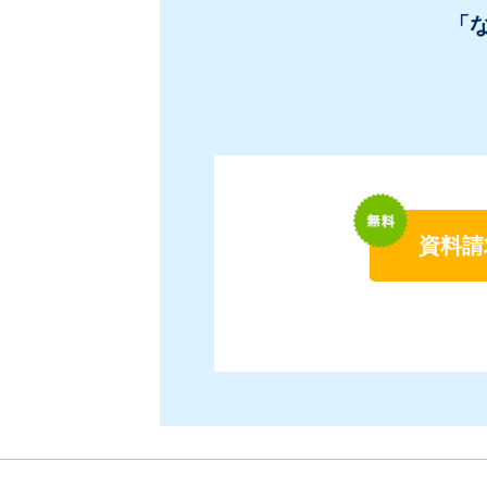
「
資料請