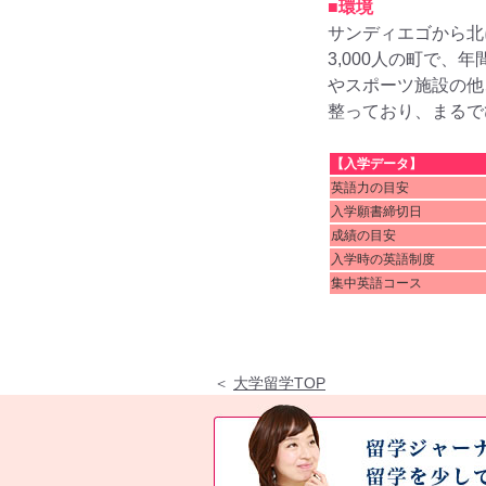
■環境
サンディエゴから北
3,000人の町で
やスポーツ施設の他
整っており、まるで
【入学データ】
英語力の目安
入学願書締切日
成績の目安
入学時の英語制度
集中英語コース
＜
大学留学TOP