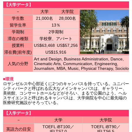
【大学データ】
－
大学
大学院
学生数
21,000名
28,000名
留学生率
13％
学期制
2学期制
滞在の種類
学校寮、アパート
授業料
US$63,468
US$57,256
滞在費(前年度)
US$15,916
Art and Design, Business Administration, Dance,
人気の分野
Cinematic Arts, Communication, Engineering,
Journalism, MBA, Music, Physical Therapy, Sociolog
■環境
ロサンゼルス中心部近くに2つのキャンパスを持っている。ユニバー
シティパークと呼ばれる広大なメインキャンパスは、ギャラリー、
美術館、コンサートホールなどがそろい、まるで公園のよう。ヘル
スサイエンスと呼ばれるキャンパスは、大学病院を中心に最先端の
医療研究施設がそろっている。
【入学データ】
－
大学
大学院
TOEFL iBT100／
TOEFL iBT90／
英語力の目安
IELTS7.0
IELTS6.5