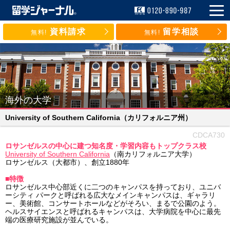
資料請求
留学相談
無料!
無料!
海外の大学
University of Southern California
（カリフォルニア州）
CDCA730
ロサンゼルスの中心に建つ知名度・学習内容もトップクラス校
University of Southern California
（南カリフォルニア大学）
ロサンゼルス（大都市）、創立1880年
■特徴
ロサンゼルス中心部近くに二つのキャンパスを持っており、ユニバ
ーシティ パークと呼ばれる広大なメインキャンパスは、ギャラリ
ー、美術館、コンサートホールなどがそろい、まるで公園のよう。
ヘルスサイエンスと呼ばれるキャンパスは、大学病院を中心に最先
端の医療研究施設が並んでいる。