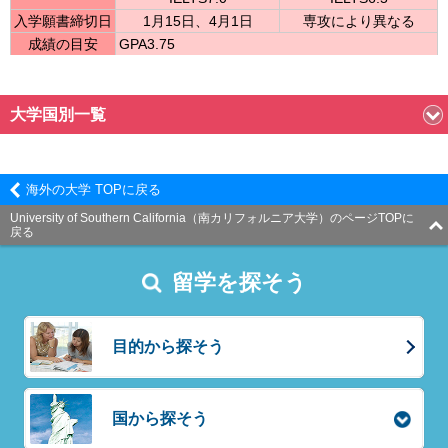
入学願書締切日
1月15日、4月1日
専攻により異なる
成績の目安
GPA3.75
大学国別一覧
海外の大学 TOPに戻る
University of Southern California（南カリフォルニア大学）のページTOPに
戻る
留学を探そう
目的から探そう
国から探そう