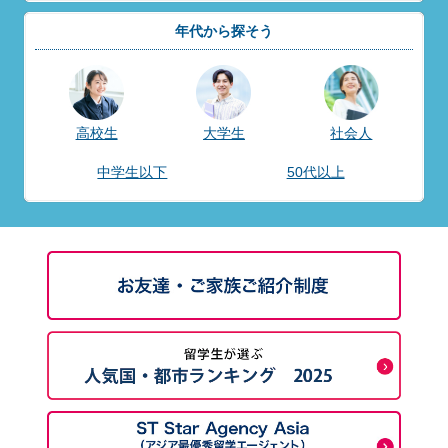
年代から探そう
高校生
大学生
社会人
中学生以下
50代以上