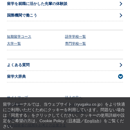
留学を就職に活かした先輩の体験談
国際機関で働こう
短期留学コース
語学学校一覧
大学一覧
専門学校一覧
よくある質問
留学大辞典
サイトマップ
法人の方へ
留学ジャーナルでは、当ウェブサイト（ryugaku.co.jp）をより快適
会社概要
プライバシーポリシー
にご利用いただくためにクッキーを利用しています。
問題ない場合
サイトポリシー
お問い合わせ
は「同意する」をクリックしてください。クッキーの使用詳細や設
転職サービス
定をご希望の方は、Cookie Policy（
日本語
／
English
）をご覧くだ
留学経験者の採用をお考えの企業さま
さい。