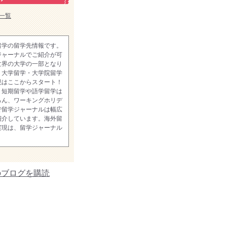
一覧
留学の留学先情報です。
ジャーナルでご紹介が可
世界の大学の一部となり
。大学留学・大学院留学
現はここからスタート！
、短期留学や語学留学は
ろん、ワーキングホリデ
で留学ジャーナルは幅広
紹介しています。海外留
実現は、留学ジャーナル
のブログを購読