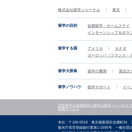
株式会社留学ジャーナル
東京
留学の目的
短期留学・ホームステイ
インターンシップ＆ボラ
留学する国
アメリカ
カナダ
ヨーロッパ（フランス・
留学大辞典
留学の費用
英語力
留学ノウハウ
留学サポート
イベ
語学留学も短期留学も留学は留学ジャーナル
転職サービス
本社：〒160-0016 東京都新宿区信濃町34 
観光庁長官登録旅行業第1-1695号 一般社団法