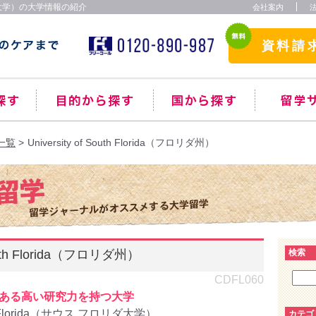
 フロリダ大学）の大学情報の紹介
会社案内
資料請
一覧
University of South Florida（フロリダ州）
South Florida（フロリダ州）
検索
CDFL060
ある高い研究力を持つ大学
Florida
（サウス フロリダ大学）
カテゴ