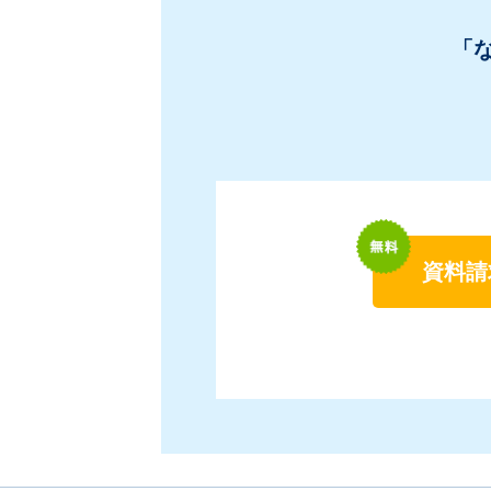
「
資料請