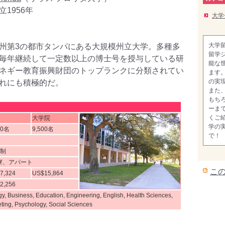
1956年
大学
大学
州第3の都市タンパにある大規模州立大学。多種多
留学
毎年継続して一定数以上の博士号を授与している研
能な
ネギー教育振興財団のトップランクに分類されてい
ます
の実
れにも積極的だ。
また
もち
ーま
くご
大学院
学の
00名
9,500名
で！
期制
寮、アパート
こ
7,324
US$15,864
2,256
gy, Business, Education, Engineering, English, Health Sciences,
ting, Psychology, Social Sciences