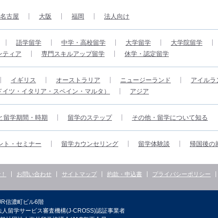
名古屋
大阪
福岡
法人向け
語学留学
中学・高校留学
大学留学
大学院留学
ンティア
専門スキルアップ留学
休学・認定留学
イギリス
オーストラリア
ニュージーランド
アイルラ
ドイツ・イタリア・スペイン・マルタ）
アジア
と留学期間・時期
留学のステップ
その他・留学について知る
ント・セミナー
留学カウンセリング
留学体験談
帰国後の
で！
お問い合わせ
サイトマップ
約款・申込書
プライバシーポリシー
JR信濃町ビル6階
人留学サービス審査機構(J-CROSS)認証事業者