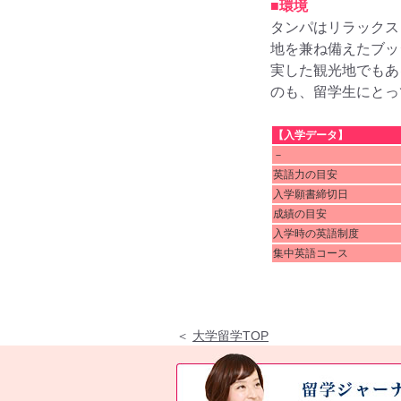
■環境
タンパはリラックス
地を兼ね備えたブッ
実した観光地でもあ
のも、留学生にとっ
【入学データ】
－
英語力の目安
入学願書締切日
成績の目安
入学時の英語制度
集中英語コース
＜
大学留学TOP