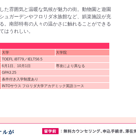
した雰囲気と温暖な気候が魅力の街。動物園と遊園
シュガーデンやフロリダ水族館など、娯楽施設が充
る。南部特有の人々の温かさに触れることができる
てはうれしい。
大学
大学院
TOEFL iBT79／IELTS6.5
6月1日、10月1日
専攻により異なる
GPA3.25
条件付き入学制度あり
INTO
サウス フロリダ大学アカデミック英語コース