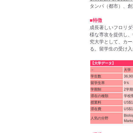
タンパ（都市）、創立
■特徴
成長著しいフロリダ
様な専攻を提供し、
究大学として、カー
る。留学生の受け入
【大学データ】
－
大学
学生数
36,9
留学生率
9％
学期制
2学
滞在の種類
学校
授業料
US$1
滞在費
US$1
Biolo
人気の分野
Marke