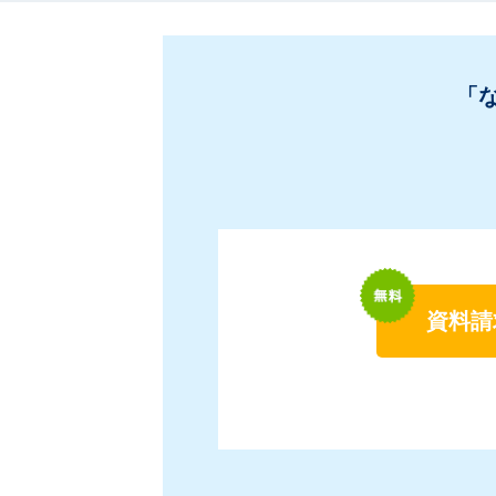
「
資料請