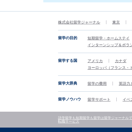
株式会社留学ジャーナル
東京
留学の目的
短期留学・ホームステイ
インターンシップ＆ボラ
留学する国
アメリカ
カナダ
ヨーロッパ（フランス・
留学大辞典
留学の費用
英語力
留学ノウハウ
留学サポート
イベ
語学留学も短期留学も留学は留学ジャーナル
転職サービス