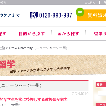
報の紹介
会社案内
資料請
一覧
Drew University（ニュージャージー州）
sity（ニュージャージー州）
検索
CDNJ010
的な学生を常に後押しする教授陣が魅力
リュー大学）
カテゴ