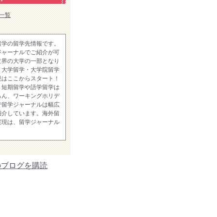
一覧
留学の留学先情報です。
ジャーナルでご紹介が可
世界の大学の一部となり
。大学留学・大学院留学
現はここからスタート！
、短期留学や語学留学は
ろん、ワーキングホリデ
で留学ジャーナルは幅広
紹介しています。海外留
実現は、留学ジャーナル
のブログを購読