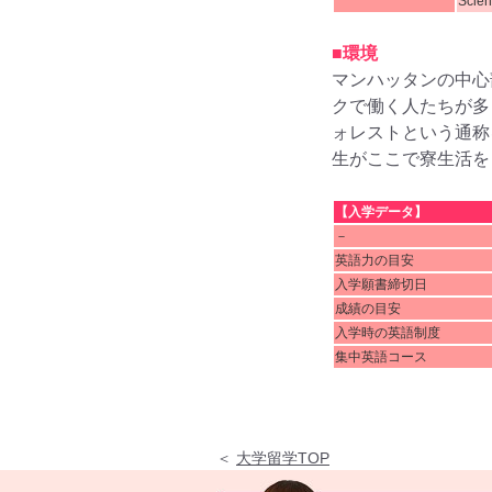
Scien
■環境
マンハッタンの中心
クで働く人たちが多
ォレストという通称
生がここで寮生活を
【入学データ】
－
英語力の目安
入学願書締切日
成績の目安
入学時の英語制度
集中英語コース
＜
大学留学TOP