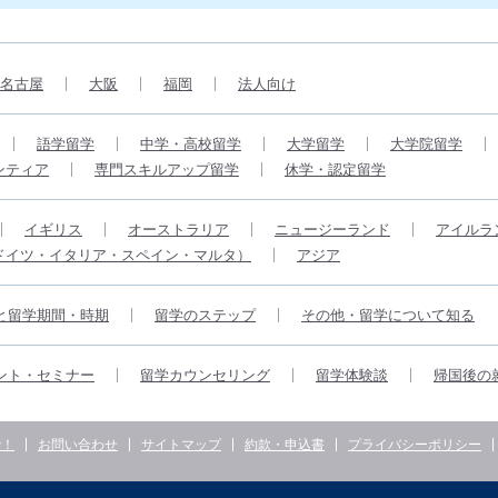
名古屋
大阪
福岡
法人向け
語学留学
中学・高校留学
大学留学
大学院留学
ンティア
専門スキルアップ留学
休学・認定留学
イギリス
オーストラリア
ニュージーランド
アイルラ
ドイツ・イタリア・スペイン・マルタ）
アジア
と留学期間・時期
留学のステップ
その他・留学について知る
ント・セミナー
留学カウンセリング
留学体験談
帰国後の
で！
お問い合わせ
サイトマップ
約款・申込書
プライバシーポリシー