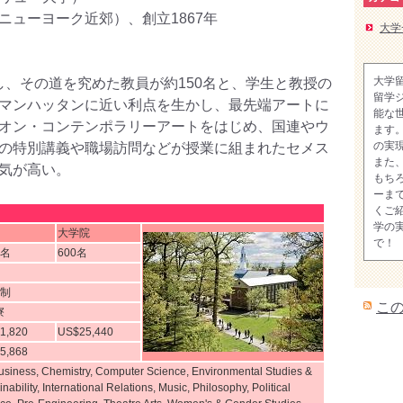
ニューヨーク近郊）、創立1867年
大学
大学
対し、その道を究めた教員が約150名と、学生と教授の
留学
マンハッタンに近い利点を生かし、最先端アートに
能な
オン・コンテンポラリーアートをはじめ、国連やウ
ます
の実
の特別講義や職場訪問などが授業に組まれたセメス
また
気が高い。
もち
ーま
くご
学の
大学院
で！
0名
600名
期制
こ
寮
1,820
US$25,440
5,868
Business, Chemistry, Computer Science, Environmental Studies &
nability, International Relations, Music, Philosophy, Political