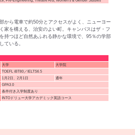
ce, Pre-Engineering, Theatre Arts, Women's & Gender Studies
部から電車で約50分とアクセスがよく、ニューヨー
く家を構える、治安のよい町。キャンパスはザ・フ
を持つほど自然あふれる静かな環境で、95％の学部
している。
大学
大学院
TOEFL iBT80／IELTS6.5
1月2日、2月1日
通年
GPA3.0
条件付き入学制度あり
INTOドリュー大学アカデミック英語コース