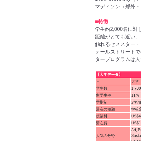
マディソン（郊外・
■特徴
学生約2,000名に
距離がとても近い。
触れるセメスター・
ォールストリートで
タープログラムは人
【大学データ】
－
大学
学生数
1,70
留学生率
11％
学期制
2学
滞在の種類
学校
授業料
US$4
滞在費
US$1
Art, 
人気の分野
Sustai