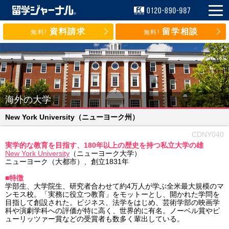
資料請求
留学相談
無料!
無料!
海外の大学
New York University
（ニューヨーク州）
CDNY040
実学的な教育を目指す、180年以上の歴史を持つ私立大学の雄
New York University
（ニューヨーク大学）
ニューヨーク（大都市）、創立1831年
■特徴
学部生、大学院生、研究者合わせて約4万人が学ぶ全米最大規模のマ
ンモス校。「実務に役立つ教育」をモットーとし、開かれた学問を
目指して創設された。ビジネス、法学をはじめ、芸術学部の映画学
科や演劇学科への評価が特に高く、世界的に有名。ノーベル賞やピ
ューリッツァー賞などの受賞者も数多く輩出している。