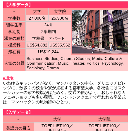
【大学データ】
－
大学
大学院
学生数
27,000名
25,900名
留学生率
24％
学期制
2学期制
滞在の種類
学校寮、アパート
授業料
US$54,882
US$35,562
滞在費
US$19,244
Business Studies, Cinema Studies, Media Culture &
人気の分野
Communication, Music Theater, Politics, Psychology,
Sociology, Drama
■環境
いわゆるキャンパスがなく、マンハッタンの中心、グリニッチビレ
ッジに、数多くの校舎や寮が点在する都市型大学。各校舎にはスク
ールカラーの紫の校旗がはためく。交通の便がよく、おしゃれなカ
フェやショップも多い環境。ワシントンスクエアで行われる卒業式
は、マンハッタンの風物詩のひとつ。
【入学データ】
－
大学
大学院
TOEFL iBT100／
TOEFL iBT100／
英語力の目安
IELTS7.5
IELTS7.0