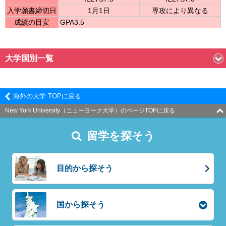
入学願書締切日
1月1日
専攻により異なる
成績の目安
GPA3.5
大学国別一覧
海外の大学 TOPに戻る
New York University（ニューヨーク大学）のページTOPに戻る
留学を探そう
目的から探そう
国から探そう