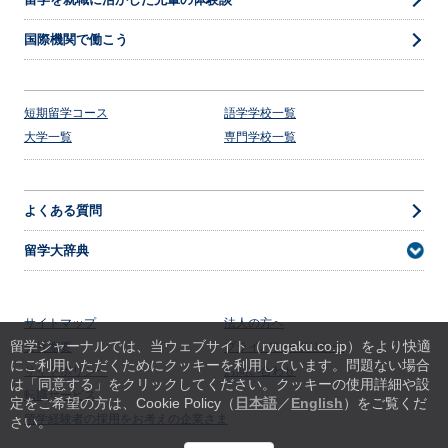
国際機関で働こう
短期留学コース
語学学校一覧
大学一覧
専門学校一覧
よくある質問
留学大辞典
サイトマップ
法人の方へ
留学ジャーナルでは、当ウェブサイト（ryugaku.co.jp）をより快適
会社概要
プライバシーポリシー
にご利用いただくためにクッキーを利用しています。
問題ない場合
サイトポリシー
お問い合わせ
は「同意する」をクリックしてください。クッキーの使用詳細や設
転職サービス
定をご希望の方は、Cookie Policy（
日本語
／
English
）をご覧くだ
留学経験者の採用をお考えの企業さま
さい。