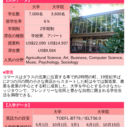
－
大学
大学院
学生数
7,000名
3,600名
留学生率
6％
学期制
2学期制
滞在の種類
学校寮、アパート
授業料
US$22,090
US$14,937
滞在費
US$9,584
Agricultural Science, Art, Business, Computer Science,
人気の分野
Music, Psychology, Sociology
■環境
コマースはダラスの北東に位置する車で約2時間の町。19世紀半ば
に2つの川の間の小さな商店からスタートした町は今では製造業、農
業を産業の中心とする町に成長した。大学を中心とする小さなカレ
ッジタウンで、フレンドリーな住民と豊かな自然に囲まれる学生生
活を満喫できる。
【入学データ】
－
大学
大学院
英語力の目安
TOEFL iBT79／IELTS6.0
5月1日、10月1日、3月1
6月1日、10月15日
入学願書締切日