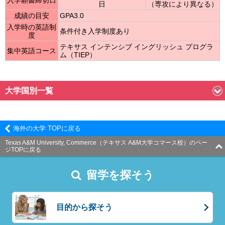
日
（専攻により異なる）
成績の目安
GPA3.0
入学時の英語制
条件付き入学制度あり
度
テキサス インテンシブ イングリッシュ プログラ
集中英語コース
ム（TIEP）
大学国別一覧
海外の大学 TOPに戻る
Texas A&M University, Commerce（テキサス A&M大学コマース校）のペー
ジTOPに戻る
留学を探そう
目的から探そう