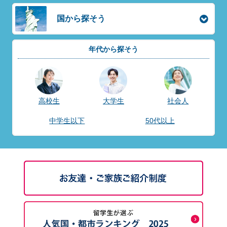
国から探そう
年代から探そう
高校生
大学生
社会人
中学生以下
50代以上