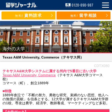
資料請求
留学相談
無料!
無料!
海外の大学
Texas A&M University, Commerce
（テキサス州）
CDTX080
テキサスA&M大学システムに属する州内で5番目に古い大学
Texas A&M University, Commerce
（テキサス A&M大学コマース
校）
コマース（町）、創立1889年
■特徴
1889年創立で「不断の努力、勇敢な研究、束縛のない思想、他人へ
の無償の貢献」を信条とする。12大学が属するテキサスA&M大学群
の1校。専攻は農学、経済学、教師養成、マーケティングなど多彩。
【大学データ】