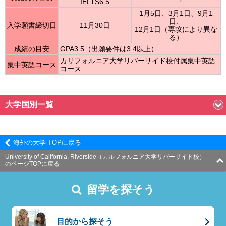
IELTS6.5
1月5日、3月1日、9月1
日、
入学願書締切日
11月30日
12月1日（専攻により異な
る）
成績の目安
GPA3.5（出願要件は3.4以上）
カリフォルニア大学リバーサイド校付属集中英語
集中英語コース
コース
大学国別一覧
海外の大学 TOPに戻る
University of California, Riverside（カルフォルニア大学リバーサイド校）
のページTOPに戻る
留学を探そう
目的から探そう