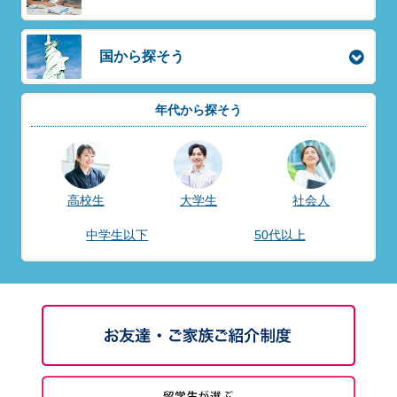
国から探そう
年代から探そう
高校生
大学生
社会人
中学生以下
50代以上