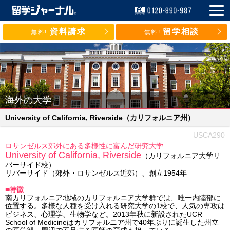
資料請求
留学相談
無料!
無料!
海外の大学
University of California, Riverside
（カリフォルニア州）
USCA290
ロサンゼルス郊外にある多様性に富んだ研究大学
University of California, Riverside
（カリフォルニア大学リ
バーサイド校）
リバーサイド（郊外・ロサンゼルス近郊）、創立1954年
■特徴
南カリフォルニア地域のカリフォルニア大学群では、唯一内陸部に
位置する。多様な人種を受け入れる研究大学の1校で、人気の専攻は
ビジネス、心理学、生物学など。2013年秋に新設されたUCR
School of Medicineはカリフォルニア州で40年ぶりに誕生した州立