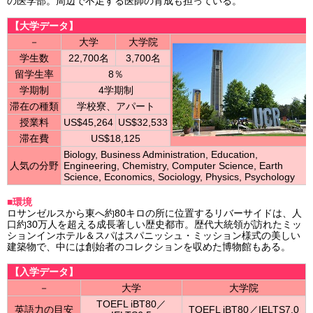
の医学部。周辺で不足する医師の育成も担っている。
【大学データ】
－
大学
大学院
学生数
22,700名
3,700名
留学生率
8％
学期制
4学期制
滞在の種類
学校寮、アパート
授業料
US$45,264
US$32,533
滞在費
US$18,125
Biology, Business Administration, Education,
人気の分野
Engineering, Chemistry, Computer Science, Earth
Science, Economics, Sociology, Physics, Psychology
■環境
ロサンゼルスから東へ約80キロの所に位置するリバーサイドは、人
口約30万人を超える成長著しい歴史都市。歴代大統領が訪れたミッ
ションインホテル＆スパはスパニッシュ・ミッション様式の美しい
建築物で、中には創始者のコレクションを収めた博物館もある。
【入学データ】
－
大学
大学院
TOEFL iBT80／
英語力の目安
TOEFL iBT80／IELTS7.0