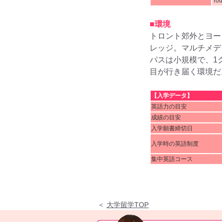
Tou
■環境
トロント郊外とヨー
レッジ。マルチメデ
パスは小規模で、1
目が行き届く環境だ
【入学データ】
英語力の目安
成績の目安
入学願書締切日
入学時の英語制度
集中英語コース
＜
大学留学TOP