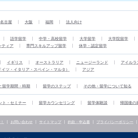
名古屋
大阪
福岡
法人向け
語学留学
中学・高校留学
大学留学
大学院留学
ンティア
専門スキルアップ留学
休学・認定留学
イギリス
オーストラリア
ニュージーランド
アイルラ
ドイツ・イタリア・スペイン・マルタ）
アジア
と留学期間・時期
留学のステップ
その他・留学について知る
ント・セミナー
留学カウンセリング
留学体験談
帰国後の
で！
お問い合わせ
サイトマップ
約款・申込書
プライバシーポリシー