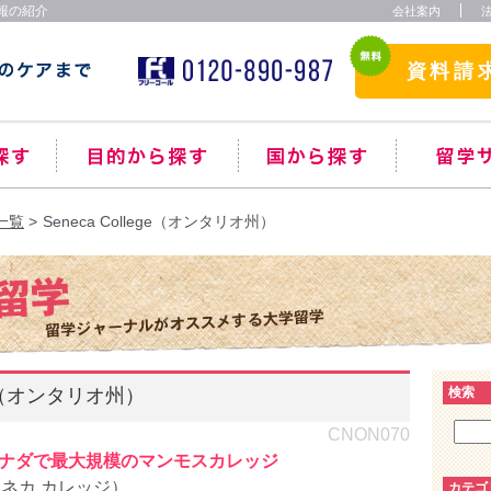
情報の紹介
会社案内
資料請
一覧
Seneca College（オンタリオ州）
ege（オンタリオ州）
検索
CNON070
ナダで最大規模のマンモスカレッジ
e（セネカ カレッジ）
カテゴ