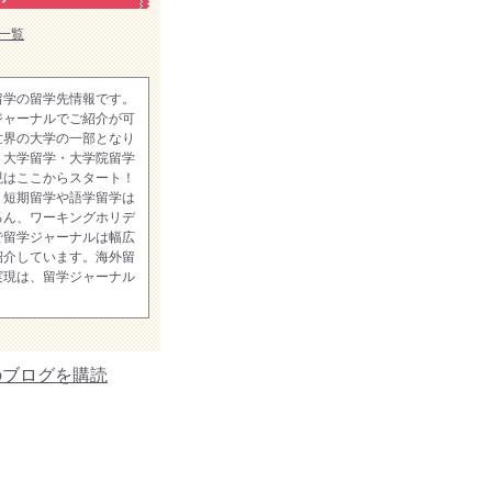
一覧
留学の留学先情報です。
ジャーナルでご紹介が可
世界の大学の一部となり
。大学留学・大学院留学
現はここからスタート！
、短期留学や語学留学は
ろん、ワーキングホリデ
で留学ジャーナルは幅広
紹介しています。海外留
実現は、留学ジャーナル
のブログを購読