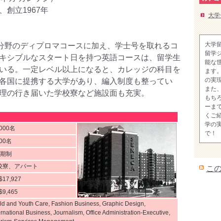
創立1967年
大学
大学
い分野のディプロマコースに加え、学士号を取れるコ
留学
キシブルなスタート日を持つ英語コースは、留学生
能な
いる。一定レベル以上になると、カレッジの科目を
ます
の実
各国に提携する大学があり、編入制度も整ってい
また
理の行き届いた学校寮など施設面も充実。
もち
ーま
くご
学の
,000名
で！
000名
学期制
校寮、アパート
こ
$17,927
$9,465
ld and Youth Care, Fashion Business, Graphic Design,
ernational Business, Journalism, Office Administration-Executive,