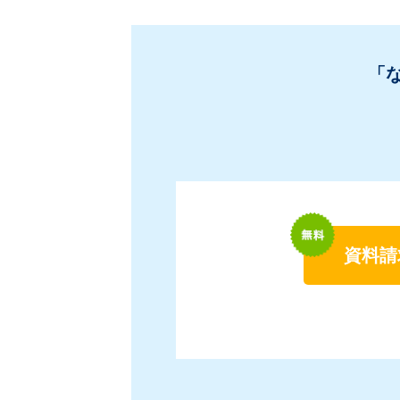
「
資料請