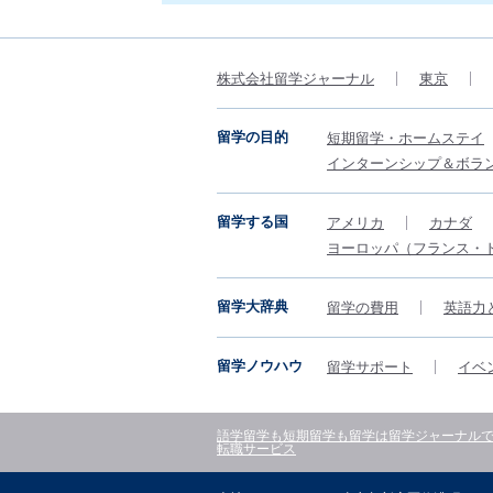
株式会社留学ジャーナル
東京
留学の目的
短期留学・ホームステイ
インターンシップ＆ボラ
留学する国
アメリカ
カナダ
ヨーロッパ（フランス・
留学大辞典
留学の費用
英語力
留学ノウハウ
留学サポート
イベ
語学留学も短期留学も留学は留学ジャーナル
転職サービス