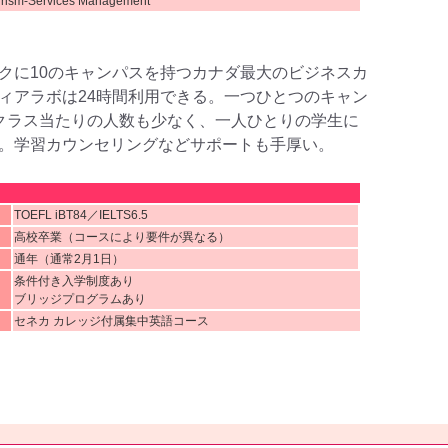
rism-Services Management
クに10のキャンパスを持つカナダ最大のビジネスカ
ィアラボは24時間利用できる。一つひとつのキャン
クラス当たりの人数も少なく、一人ひとりの学生に
。学習カウンセリングなどサポートも手厚い。
TOEFL iBT84／IELTS6.5
高校卒業（コースにより要件が異なる）
通年（通常2月1日）
条件付き入学制度あり
ブリッジプログラムあり
セネカ カレッジ付属集中英語コース