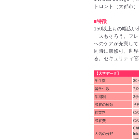
トロント（大都市）、
■特徴
150以上もの幅広
ースもそろう。フレ
へのケアが充実して
同時に履修可。世界
る。セキュリティ管
【大学データ】
学生数
30
留学生数
7,
学期制
3
滞在の種類
学
授業料
CA
滞在費
CA
Chi
人気の分野
Int