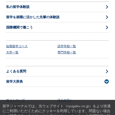
私の留学体験談
留学を就職に活かした先輩の体験談
国際機関で働こう
短期留学コース
語学学校一覧
大学一覧
専門学校一覧
よくある質問
留学大辞典
サイトマップ
法人の方へ
留学ジャーナルでは、当ウェブサイト（ryugaku.co.jp）をより快適
会社概要
プライバシーポリシー
にご利用いただくためにクッキーを利用しています。
問題ない場合
サイトポリシー
お問い合わせ