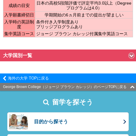
日本の高校5段階評価で評定平均3.0以上（Degree
成績の目安
プログラムは4.0）
入学願書締切日
学期開始の6ヵ月前までの提出が望ましい
入学時の英語制
条件付き入学制度あり
度
ブリッジプログラムあり
集中英語コース
ジョージ ブラウン カレッジ付属集中英語コース
大学国別一覧
海外の大学 TOPに戻る
George Brown College（ジョージ ブラウン カレッジ）のページTOPに戻る
留学を探そう
目的から探そう