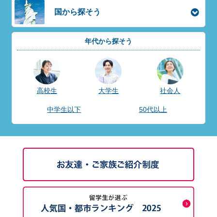
国から探そう
年代から探そう
高校生
大学生
社会人
中学生以下
50代以上