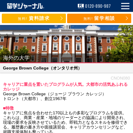
資料請求
留学相談
無料!
無料!
海外の大学
George Brown College
（オンタリオ州）
CNON080
キャリアに重点を置いたプログラムが人気。大都市の活気あふれる
カレッジ
George Brown College（ジョージ ブラウン カレッジ）
トロント（大都市）、創立1967年
■特徴
キャリアに焦点を合わせた170以上もの多彩なプログラムを提供。
これらは、商業・産業・地域のリーダーとの協議により開発され、
現場の要求を反映させているため、即戦力となるスキルを修得でき
る。履歴書の書き方や面接講習会、キャリアカウンセリングなど、
就職支援体制も整っている。