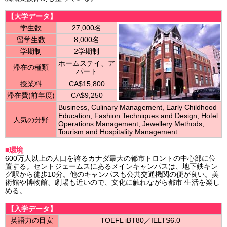
【大学データ】
学生数
27,000名
留学生数
8,000名
学期制
2学期制
ホームステイ、ア
滞在の種類
パート
授業料
CA$15,800
滞在費(前年度)
CA$9,250
Business, Culinary Management, Early Childhood
Education, Fashion Techniques and Design, Hotel
人気の分野
Operations Management, Jewellery Methods,
Tourism and Hospitality Management
■環境
600万人以上の人口を誇るカナダ最大の都市トロントの中心部に位
置する。セントジェームスにあるメインキャンパスは、地下鉄キン
グ駅から徒歩10分。他のキャンパスも公共交通機関の便が良い。美
術館や博物館、劇場も近いので、文化に触れながら都市 生活を楽し
める。
【入学データ】
英語力の目安
TOEFL
iBT80／IELTS6.0