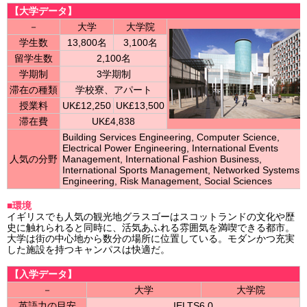
【大学データ】
－
大学
大学院
学生数
13,800名
3,100名
留学生数
2,100名
学期制
3学期制
滞在の種類
学校寮、アパート
授業料
UK£12,250
UK£13,500
滞在費
UK£4,838
Building Services Engineering, Computer Science,
Electrical Power Engineering, International Events
人気の分野
Management, International Fashion Business,
International Sports Management, Networked Systems
Engineering, Risk Management, Social Sciences
■環境
イギリスでも人気の観光地グラスゴーはスコットランドの文化や歴
史に触れられると同時に、活気あふれる雰囲気を満喫できる都市。
大学は街の中心地から数分の場所に位置している。モダンかつ充実
した施設を持つキャンパスは快適だ。
【入学データ】
－
大学
大学院
英語力の目安
IELTS6.0