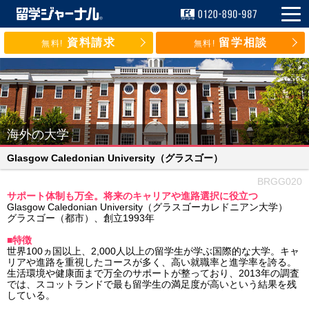
資料請求
留学相談
無料!
無料!
海外の大学
Glasgow Caledonian University
（グラスゴー）
BRGG020
サポート体制も万全。将来のキャリアや進路選択に役立つ
Glasgow Caledonian University（グラスゴーカレドニアン大学）
グラスゴー（都市）、創立1993年
■特徴
世界100ヵ国以上、2,000人以上の留学生が学ぶ国際的な大学。キャ
リアや進路を重視したコースが多く、高い就職率と進学率を誇る。
生活環境や健康面まで万全のサポートが整っており、2013年の調査
では、スコットランドで最も留学生の満足度が高いという結果を残
している。