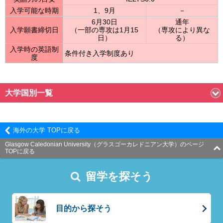
入学可能な時期
1、9月
－
6月30日
通年
入学願書締切日
（一部の専攻は1月15
（専攻により異な
日）
る）
入学時の英語制
条件付き入学制度あり
度
大学国別一覧
海外の大学 TOPに戻る
Glasgow Caledonian University（グラスゴーカレドニアン大学）のページ
TOPに戻る
留学を探そう
目的から探そう