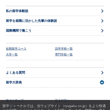
私の留学体験談
留学を就職に活かした先輩の体験談
国際機関で働こう
短期留学コース
語学学校一覧
大学一覧
専門学校一覧
よくある質問
留学大辞典
サイトマップ
法人の方へ
留学ジャーナルでは、当ウェブサイト（ryugaku.co.jp）をより快適
会社概要
プライバシーポリシー