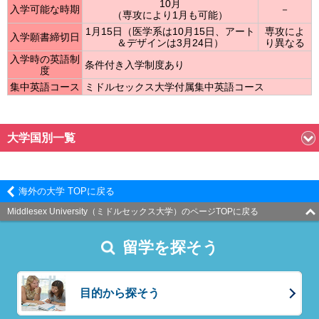
10月
入学可能な時期
－
（専攻により1月も可能）
1月15日（医学系は10月15日、アート
専攻によ
入学願書締切日
＆デザインは3月24日）
り異なる
入学時の英語制
条件付き入学制度あり
度
集中英語コース
ミドルセックス大学付属集中英語コース
大学国別一覧
海外の大学 TOPに戻る
Middlesex University（ミドルセックス大学）のページTOPに戻る
留学を探そう
目的から探そう