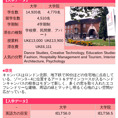
－
大学
大学院
学生数
14,920名
4,770名
留学生数
4,510名
学期制
4学期制
学校寮、民間寮、アパ
滞在の種類
ート
授業料
UK£13,000
UK£13,900
滞在費
UK£6,111
Dance Studies, Creative Technology, Education Studies,
人気の分野
Fashion, Hospitality Management and Tourism, Interior
Architecture, Psychology
■環境
キャンパスはロンドン北部、地下鉄で30分ほどの住宅地に点在して
いる。ゾーン3～4に位置するアート＆デザインコースが入るヘンド
ンキャンパスの校舎はモダンで新しく、多くの窓を取り入れたエコ
フレンドリーな建物。周辺の緑とマッチし明るく心地のよい空間が
広がっている。
【入学データ】
－
大学
大学院
英語力の目安
IELTS6.0
IELTS6.5