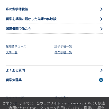
私の留学体験談
留学を就職に活かした先輩の体験談
国際機関で働こう
短期留学コース
語学学校一覧
大学一覧
専門学校一覧
よくある質問
留学大辞典
サイトマップ
法人の方へ
留学ジャーナルでは、当ウェブサイト（ryugaku.co.jp）をより快適
会社概要
プライバシーポリシー
にご利用いただくためにクッキーを利用しています。
問題ない場合