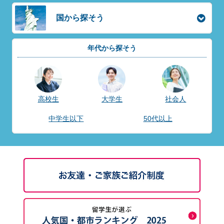
国から探そう
年代から探そう
高校生
大学生
社会人
中学生以下
50代以上