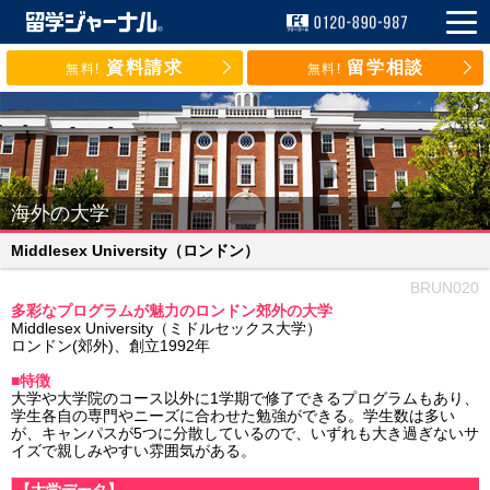
資料請求
留学相談
無料!
無料!
海外の大学
Middlesex University
（ロンドン）
BRUN020
多彩なプログラムが魅力のロンドン郊外の大学
Middlesex University（ミドルセックス大学）
ロンドン(郊外)、創立1992年
■特徴
大学や大学院のコース以外に1学期で修了できるプログラムもあり、
学生各自の専門やニーズに合わせた勉強ができる。学生数は多い
が、キャンパスが5つに分散しているので、いずれも大き過ぎないサ
イズで親しみやすい雰囲気がある。
【大学データ】