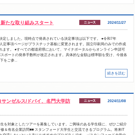
から新たな取り組みスタート
2024/11/27
決定しました。現時点で発表されている決定事項は以下です。 ●令和7年
め、人定事項ページがプラスチック基板に変更されます。国立印刷局のみでの作成
れます。 ●すべての都道府県において、マイナポータルからオンライン申請可
●パスポートの発券手数料が改正されます。具体的な金額は標準額を受け、今後各
をご参...
続きを読む
サンゼルス/ドバイ、名門大学訪
2024/11/08
大学生を対象としたツアーを募集しています。ご興味のある学生様に、ぜひご紹介
研修＆有名企業訪問■■ スタンフォード大学生と交流できるプログラム。将来IT