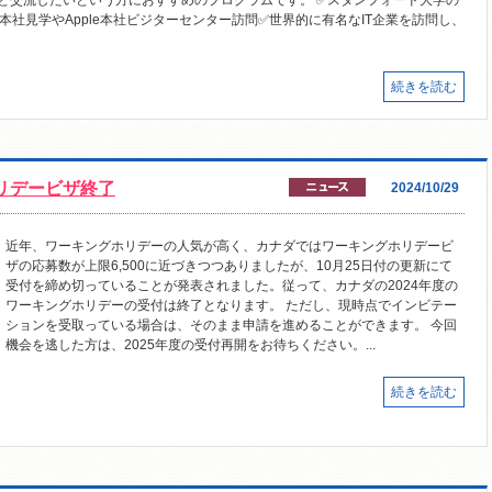
と交流したいという方におすすめのプログラムです。 ✅スタンフォード大学の
e本社見学やApple本社ビジターセンター訪問✅世界的に有名なIT企業を訪問し、
続きを読む
ホリデービザ終了
2024/10/29
近年、ワーキングホリデーの人気が高く、カナダではワーキングホリデービ
ザの応募数が上限6,500に近づきつつありましたが、10月25日付の更新にて
受付を締め切っていることが発表されました。従って、カナダの2024年度の
ワーキングホリデーの受付は終了となります。 ただし、現時点でインビテー
ションを受取っている場合は、そのまま申請を進めることができます。 今回
機会を逃した方は、2025年度の受付再開をお待ちください。...
続きを読む