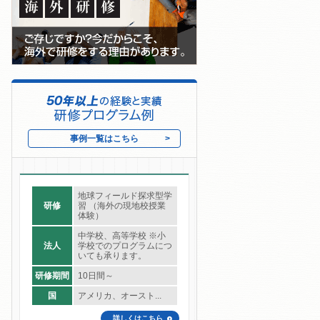
事例一覧はこちら
地球フィールド探求型学
研修
習 （海外の現地校授業
体験）
中学校、高等学校 ※小
法人
学校でのプログラムにつ
いても承ります。
研修期間
10日間～
国
アメリカ、オースト...
詳しくはこちら