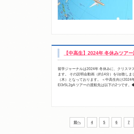
【中高生】2024年 冬休みツア
留学ジャーナルは2024年 冬休みに、クリス
ます。 その説明会動画（約14分）をUp致し
（木）となっております。 ＜中高生向け2024年 冬休み
El3r5L2gA ツアーの渡航先は以下の2つです
前へ
4
5
6
7