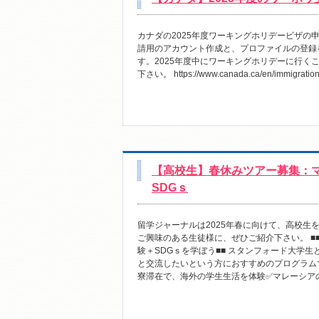
カナダの2025年度ワーキングホリデービザ
請用のアカウント作成と、プロファイルの登録
す。2025年度中にワーキングホリデーに行
下さい。 https://www.canada.ca/en/immigration-r
【高校生】春休みツアー募集：
SDGｓ
留学ジャーナルは2025年春に向けて、高校
ご興味のある生徒様に、ぜひご紹介下さい。 
験＋SDGｓを学ぼう■■ スタンフォード大学
と交流したいという方におすすめのプログラム
寮滞在で、海外の学生生活を体験✅マレーシアの.