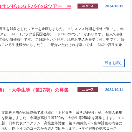
サンゼルス/ドバイの2ツアー ⇒
2024/10/11
高生を対象としたツアーを企画しました。 クリスマス時期を海外で過ごし、年
スと、UAE（アラブ首長国連邦）・ドバイの2ツアーがあります。 個人で参加
の高い研修旅行です。 ご好評をいただき、現在お申込みを受け付け中です。 締
迷っている生徒様がいらしたら、ご紹介いただければ幸いです。 ◎◎中高生対象
.
続きを読む
期）・大学生等（第17期）の募集
2024/10/11
文部科学省が官民協働で取り組む「トビタテ！留学JAPAN」が、今期の募集
を開始しました。今期は高校生等700名、大学生等250名を募集します。 ＜＜
新・日本代表プログラム 高校生等対象 第10期募集＞＞留学計画の内容に
沿い、以下４つのコースから選んで応募します。●マイ好奇心探求コース