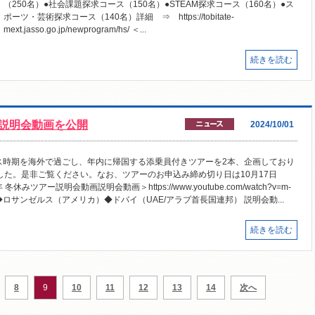
（250名）●社会課題探求コース（150名）●STEAM探求コース（160名）●ス
ポーツ・芸術探求コース（140名）詳細 ⇒ https://tobitate-
mext.jasso.go.jp/newprogram/hs/ ＜...
続きを読む
ー説明会動画を公開
2024/10/01
マス時期を海外で過ごし、年内に帰国する添乗員付きツアーを2本、企画しており
ました。是非ご覧ください。なお、ツアーのお申込み締め切り日は10月17日
ツアー説明会動画説明会動画＞https://www.youtube.com/watch?v=m-
。◆ロサンゼルス（アメリカ）◆ドバイ（UAE/アラブ首長国連邦） 説明会動...
続きを読む
8
9
10
11
12
13
14
次へ