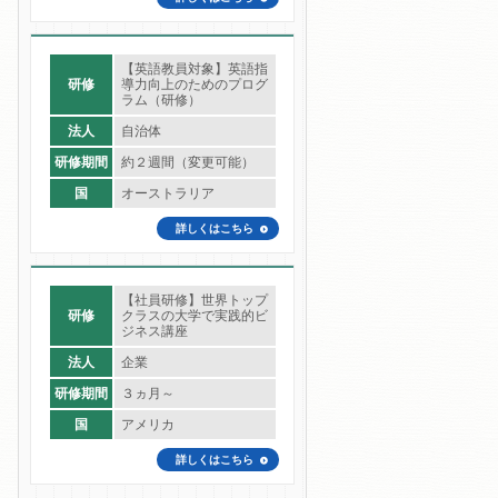
【英語教員対象】英語指
研修
導力向上のためのプログ
ラム（研修）
法人
自治体
研修期間
約２週間（変更可能）
国
オーストラリア
詳しくはこちら
【社員研修】世界トップ
研修
クラスの大学で実践的ビ
ジネス講座
法人
企業
研修期間
３ヵ月～
国
アメリカ
詳しくはこちら