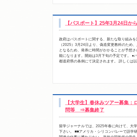
【パスポート】25年3月24日
政府はパスポートに関する、新たな取り組みを
（2025）3月24日より、偽造変更教科のた
となるため、発券に時間がかかることが予想さ
能になります。開始は3月下旬の予定です。 
都道府県の条例にて決定されます。 詳しくは以下
【大学生】春休みツアー募集：ロ
問等 ⇒募集終了
留学ジャーナルでは、2025年春に向けて、
下さい。 ■■アメリカ・シリコンバレーで語学