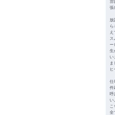
雰
張
放
ら
え
ス
ー
生
い
ま
ヒ
仕
件
呼
い
こ
全