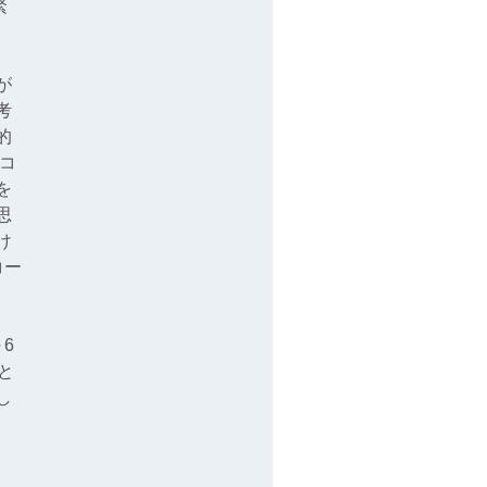
緊
が
考
的
コ
を
思
け
コー
6
と
し
、
、