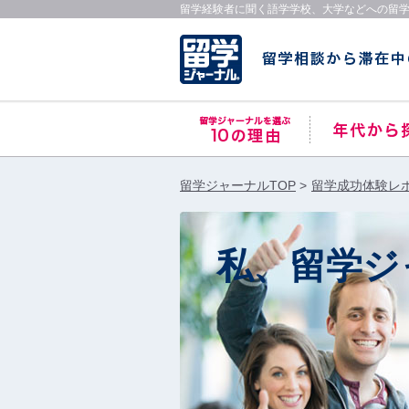
留学経験者に聞く語学学校、大学などへの留
留学ジャーナルTOP
留学成功体験レ
私、留学ジ