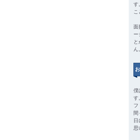
す
こ
面
ー
と
ん
お
僕
す
フ
間
日
思