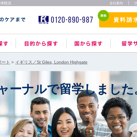
学体験談
会社案内
資料請
ポート
イギリス／St Giles, London Highgate
ャーナルで留学しました