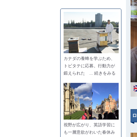
カナダの養蜂を学ぶため、
トビタテに応募。行動力が
鍛えられた ... 続きをみる
ロ
視野が広がり、英語学習に
も一層意欲がわいた春休み