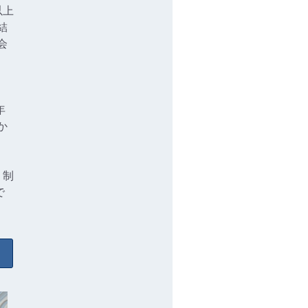
以上
結
会
、
年
か
リ制
で