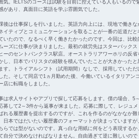
囲気。IELTSのコースは試験を目前に控えている人もいるので
感があり、真面目に英語を学ぶ雰囲気でした。
課後は仕事探しを行いました。英語力向上には、現地で働きな
ネイティブとコミュニケーションを取ることが一番の近道だと
ていたので、なるべく早く働きたかったのです。今回は、比較
ムーズに仕事が決まりました。最初の就労先はスターバックス 
ヒーのセントパンクラス駅店。オーストラリアワーホリの反省
かし、日本でバリスタの経験を積んでいたことが大きかったと
ます。トライアルシフト（試用期間）なしで、採用していただ
した。そして同店で1ヵ月勤めた後、今働いているイタリアン
ー店に転職をしました。
事は求人サイトやアプリで探して応募をします。僕の場合、5～
応募して2～3件から返事が来ました。応募に際して、レジュメ
ばれる履歴書を提出するのですが、これを作るのがなかなか難
。日本ではだいたい履歴書のフォーマットが決まっていますが
ちらでは型がないのです。真っ白な用紙に何をどう表現するか
て自分で決めなければなりません。自由過ぎて逆に難しいので