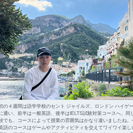
初の４週間は語学学校のセント ジャイルズ、ロンドン ハイゲ
に通い、前半は一般英語、後半はIELTS試験対策コースへ。同
校でも、コースによって授業の雰囲気はかなり違いましたね。
英語のコースはゲームやアクティビティを交えてワイワイ楽し