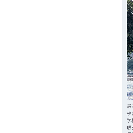
最
校
学
般