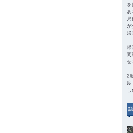
を
あ
局
が
帰
帰
間
せ
2
度
し
語