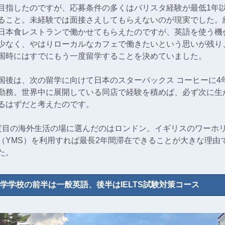
目指したのですが、応募条件の多くはバリスタ経験が最低1年
ること。未経験では面接さえしてもらえないのが現実でした。
日本食レストランで働かせてもらえたのですが、英語を使う機
少なく、やはりローカルなカフェで働きたいという思いが残り
国時にはすでにもう一度留学することを決めていました。
国後は、次の留学に向けて日本のスターバックス コーヒーに4
勤務。世界中に展開している同店で経験を積めば、必ず次に生
るはずだと考えたのです。
度目の海外生活の場に選んだのはロンドン。イギリスのワーホ
（YMS）を利用すれば最長2年間滞在できることが大きな理由
た。
学学校の前半は一般英語、後半はIELTS試験対策コース