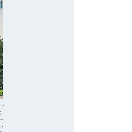
ート
じ
一
い