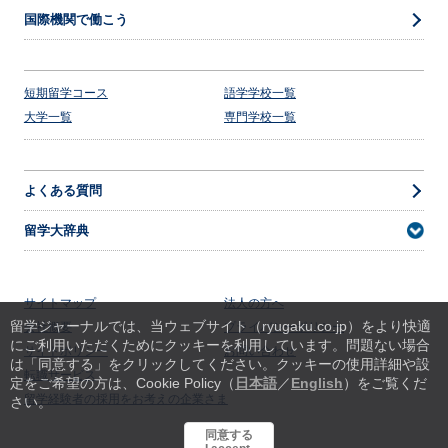
国際機関で働こう
短期留学コース
語学学校一覧
大学一覧
専門学校一覧
よくある質問
留学大辞典
サイトマップ
法人の方へ
留学ジャーナルでは、当ウェブサイト（ryugaku.co.jp）をより快適
会社概要
プライバシーポリシー
にご利用いただくためにクッキーを利用しています。
問題ない場合
サイトポリシー
お問い合わせ
は「同意する」をクリックしてください。クッキーの使用詳細や設
転職サービス
定をご希望の方は、Cookie Policy（
日本語
／
English
）をご覧くだ
留学経験者の採用をお考えの企業さま
さい。
同意する