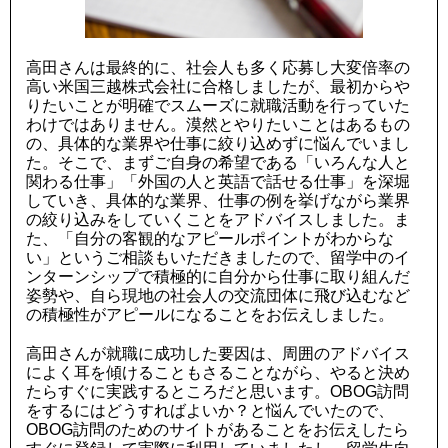
高田さんは最終的に、社会人も多く応募し大変倍率の
高い米国三越株式会社に合格しましたが、最初からや
りたいことが明確でスムーズに就職活動を行っていた
わけではありません。漠然とやりたいことはあるもの
の、具体的な業界や仕事に絞り込めずに悩んでいまし
た。そこで、まずご自身の希望である「いろんな人と
関わる仕事」「外国の人と英語で話せる仕事」を深堀
していき、具体的な業界、仕事の例を挙げながら業界
の絞り込みをしていくことをアドバイスしました。ま
た、「自分の客観的なアピールポイントがわからな
い」というご相談もいただきましたので、留学中のイ
ンターンシップで積極的に自分から仕事に取り組んだ
姿勢や、自ら現地の社会人の交流団体に飛び込むなど
の積極性がアピールになることをお伝えしました。
高田さんが就職に成功した要因は、周囲のアドバイス
によく耳を傾けることもさることながら、やると決め
たらすぐに実践するところだと思います。OBOG訪問
をするにはどうすればよいか？と悩んでいたので、
OBOG訪問のためのサイトがあることをお伝えしたら