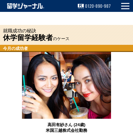
資料請求
留学相談
無料!
無料!
就職成功の秘訣
休学留学経験者
のケース
今月の成功者
高田有紗さん
(24歳)
米国三越株式会社勤務