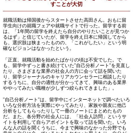
すことが大切
就職活動は帰国後からスタートさせた高田さん。おもに留
学生向けの就職フェアや就職サイトで行った。留学する前
は、「1年間の留学を終えたら自分のやりたいことが見つか
るはず」と信じていたが、留学を終え日本に帰国してから
も、選択肢は狭まったものの、「これがしたい」という明
確なビジョンはなかったという。
「正直、就職活動を始めたばかりの頃は不安でした。で
も、留学中ずっと書き続けていた"自己分析ノート"を見直し
たり、さまざまな業界の社会人の方に会って話を聞いた
り、留学ジャーナルのキャリアカウンセラーに相談したり
するうちに、自分の適性が分かってきて、興味のある業界
ややってみたい職種が少しずつ絞られてきました」。
"自己分析ノート"は、留学中にインターネットで調べたいろ
いろな分析方法を実際にやってみたり、家族や親友に他己
分析をしてもらったりして一冊のノートにまとめたもの
だ。また、各分野の社会人には、「社会人訪問」というサ
イトを利用して自らアポイントを取って話を聞いた。いろ
んな人の話を聞くうちに、今まで興味のなかった分野でも