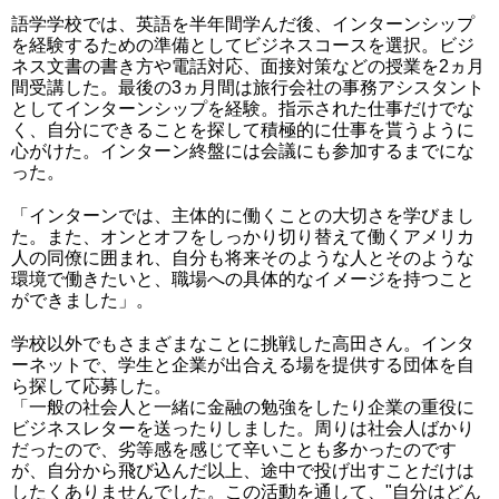
語学学校では、英語を半年間学んだ後、インターンシップ
を経験するための準備としてビジネスコースを選択。ビジ
ネス文書の書き方や電話対応、面接対策などの授業を2ヵ月
間受講した。最後の3ヵ月間は旅行会社の事務アシスタント
としてインターンシップを経験。指示された仕事だけでな
く、自分にできることを探して積極的に仕事を貰うように
心がけた。インターン終盤には会議にも参加するまでにな
った。
「インターンでは、主体的に働くことの大切さを学びまし
た。また、オンとオフをしっかり切り替えて働くアメリカ
人の同僚に囲まれ、自分も将来そのような人とそのような
環境で働きたいと、職場への具体的なイメージを持つこと
ができました」。
学校以外でもさまざまなことに挑戦した高田さん。インタ
ーネットで、学生と企業が出合える場を提供する団体を自
ら探して応募した。
「一般の社会人と一緒に金融の勉強をしたり企業の重役に
ビジネスレターを送ったりしました。周りは社会人ばかり
だったので、劣等感を感じて辛いことも多かったのです
が、自分から飛び込んだ以上、途中で投げ出すことだけは
したくありませんでした。この活動を通して、"自分はどん