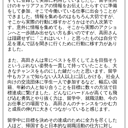
すぐに登録して実際に利用していましたし、留学生向
けのキャリアフェアの情報をお伝えしたらすぐに準備
をして参加、そこで今働いている仕事に出会うことが
できました。情報を集めるのはもちろん大切ですが、
そこから実際の行動に移すかどうかはその人次第で
す。意外に情報を集めても、そこから実際のアクショ
ンへと一歩踏み出せない方も多いのですが、高田さん
は躊躇せずに「これはいい！」と思ったものは自分で
足を運んで話を聞きに行くために行動に移す力があり
ました。
また、高田さんは常にベストを尽くして上を目指そう
というぶれない姿勢を一貫して持っていたことも、大
きなチャンスをものにした鍵だったと思います。留学
中もカフェで知らない人3人以上に話しかける、社会人
向けの交流団体に学生一人で参加するなど、幅広い国
籍、年齢の人と知り合うことを目標に数々の方法で目
標達成に繋げました。どんなにハードルが高くても飛
び込む勇気とやり抜く力は、留学中、就職活動、今の
お仕事どの場面でも、高田さんのチャンスをつかむ力
と成長の伸びに大きくつながっていると感じます。
留学中に目標を決めその達成のために全力を尽くした
人ほど、帰国すると日本的な就職活動の仕方に対し