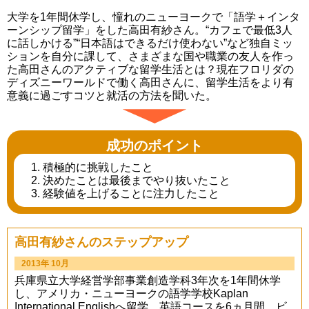
大学を1年間休学し、憧れのニューヨークで「語学＋インタ
ーンシップ留学」をした高田有紗さん。“カフェで最低3人
に話しかける”“日本語はできるだけ使わない”など独自ミッ
ションを自分に課して、さまざまな国や職業の友人を作っ
た高田さんのアクティブな留学生活とは？現在フロリダの
ディズニーワールドで働く高田さんに、留学生活をより有
意義に過ごすコツと就活の方法を聞いた。
成功のポイント
積極的に挑戦したこと
決めたことは最後までやり抜いたこと
経験値を上げることに注力したこと
高田有紗さんのステップアップ
2013年 10月
兵庫県立大学経営学部事業創造学科3年次を1年間休学
し、アメリカ・ニューヨークの語学学校Kaplan
International Englishへ留学。英語コースを6ヵ月間、ビ