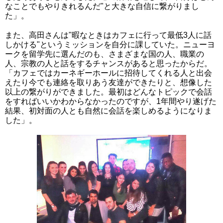
なことでもやりきれるんだ"と大きな自信に繋がりまし
た」。
また、高田さんは"暇なときはカフェに行って最低3人に話
しかける"というミッションを自分に課していた。ニューヨ
ークを留学先に選んだのも、さまざまな国の人、職業の
人、宗教の人と話をするチャンスがあると思ったからだ。
「カフェではカーネギーホールに招待してくれる人と出会
えたり今でも連絡を取りあう友達ができたりと、想像した
以上の繋がりができました。最初はどんなトピックで会話
をすればいいかわからなかったのですが、1年間やり遂げた
結果、初対面の人とも自然に会話を楽しめるようになりま
した」。