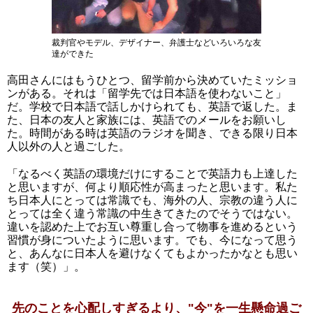
裁判官やモデル、デザイナー、弁護士などいろいろな友
達ができた
高田さんにはもうひとつ、留学前から決めていたミッショ
ンがある。それは「留学先では日本語を使わないこと」
だ。学校で日本語で話しかけられても、英語で返した。ま
た、日本の友人と家族には、英語でのメールをお願いし
た。時間がある時は英語のラジオを聞き、できる限り日本
人以外の人と過ごした。
「なるべく英語の環境だけにすることで英語力も上達した
と思いますが、何より順応性が高まったと思います。私た
ち日本人にとっては常識でも、海外の人、宗教の違う人に
とっては全く違う常識の中生きてきたのでそうではない。
違いを認めた上でお互い尊重し合って物事を進めるという
習慣が身についたように思います。でも、今になって思う
と、あんなに日本人を避けなくてもよかったかなとも思い
ます（笑）」。
先のことを心配しすぎるより、"今"を一生懸命過ご