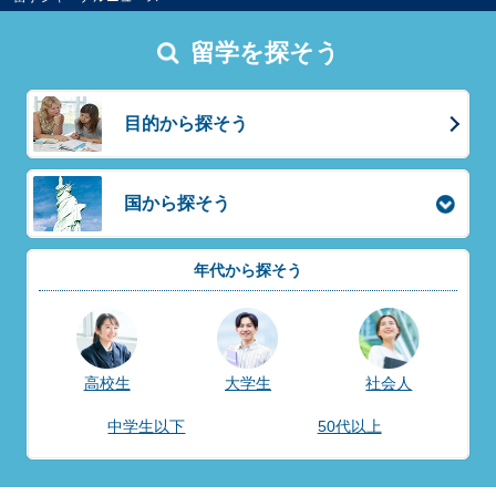
留学を探そう
目的から探そう
国から探そう
年代から探そう
高校生
大学生
社会人
中学生以下
50代以上