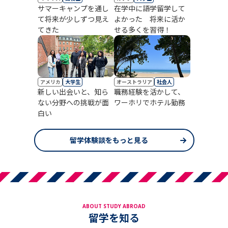
サマーキャンプを通し
在学中に語学留学して
て将来が少しずつ見え
よかった 将来に活か
てきた
せる多くを習得！
アメリカ
大学生
オーストラリア
社会人
新しい出会いと、知ら
職務経験を活かして、
ない分野への挑戦が面
ワーホリでホテル勤務
白い
留学体験談をもっと見る
ABOUT STUDY ABROAD
留学を知る