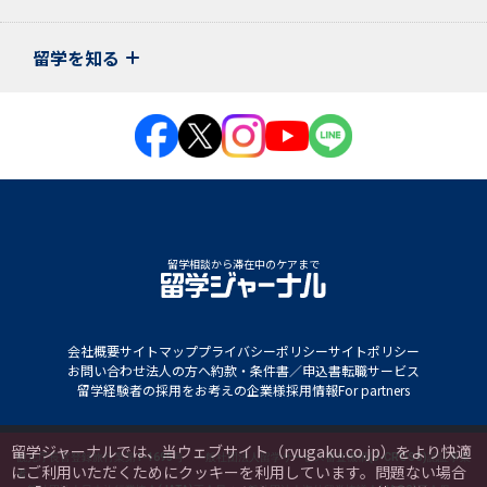
留学を知る
留学相談から滞在中のケアまで
会社概要
サイトマップ
プライバシーポリシー
サイトポリシー
お問い合わせ
法人の方へ
約款・条件書／申込書
転職サービス
留学経験者の採用をお考えの企業様
採用情報
For partners
留学ジャーナルでは、当ウェブサイト（ryugaku.co.jp）をより快適
観光庁長官登録旅行業第1-1695号 一般社団法人留学サービス審査機構(J-CROSS)認証事業
にご利用いただくためにクッキーを利用しています。
問題ない場合
者