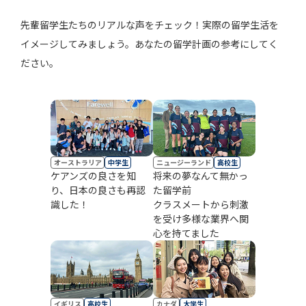
先輩留学生たちのリアルな声をチェック！実際の留学生活を
イメージしてみましょう。あなたの留学計画の参考にしてく
ださい。
オーストラリア
中学生
ニュージーランド
高校生
ケアンズの良さを知
将来の夢なんて無かっ
り、日本の良さも再認
た留学前
識した！
クラスメートから刺激
を受け多様な業界へ関
心を持てました
イギリス
高校生
カナダ
大学生