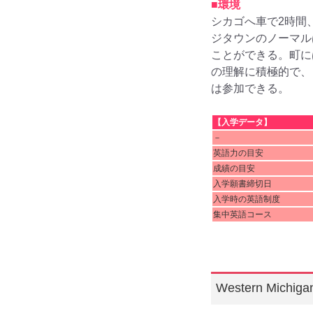
■環境
シカゴへ車で2時間
ジタウンのノーマル
ことができる。町に
の理解に積極的で、
は参加できる。
【入学データ】
－
英語力の目安
成績の目安
入学願書締切日
入学時の英語制度
集中英語コース
Western Michi