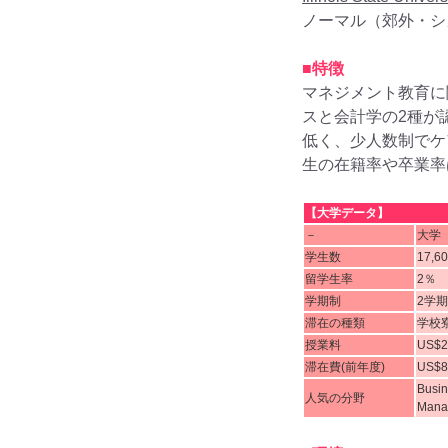
ノーマル（郊外・シ
■特徴
マネジメント教育に
スと会計学の2種が
低く、少人数制でケ
生の在籍率や卒業率
【大学データ】
－
大学
学生数
17,6
留学生率
2％
学期制
2学
滞在の種類
学校
授業料
US$2
滞在費(前年度)
US$8
Busin
人気の分野
Manag