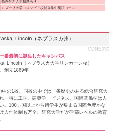
条件付き入学制度あり
ミズーリ大学コロンビア校付属集中英語コース
 Nebraska, Lincoln（ネブラスカ州）
CDNE030
一番最初に誕生したキャンパス
ka, Lincoln
（ネブラスカ大学リンカーン校）
創立1869年
の中の1校。同校の中では一番歴史のある総合研究大
れ、特に工学、建築学、ビジネス、国際関係学は人
い。100ヵ国以上から留学生が集まる国際色豊かな
け入れ体制も万全。研究大学だが学部レベルの教育
。