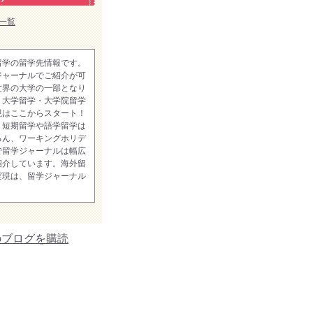
一覧
留学の留学先情報です。
ジャーナルでご紹介が可
世界の大学の一部となり
。大学留学・大学院留学
現はここからスタート！
、短期留学や語学留学は
ろん、ワーキングホリデ
で留学ジャーナルは幅広
紹介しています。海外留
実現は、留学ジャーナル
のブログを購読