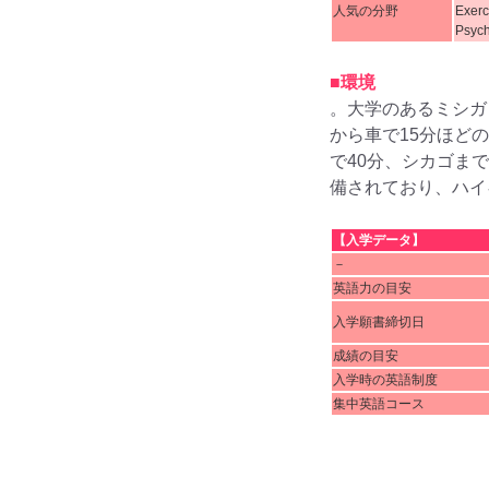
人気の分野
Exerc
Psych
■環境
。大学のあるミシガ
から車で15分ほど
で40分、シカゴま
備されており、ハイ
【入学データ】
－
英語力の目安
入学願書締切日
成績の目安
入学時の英語制度
集中英語コース