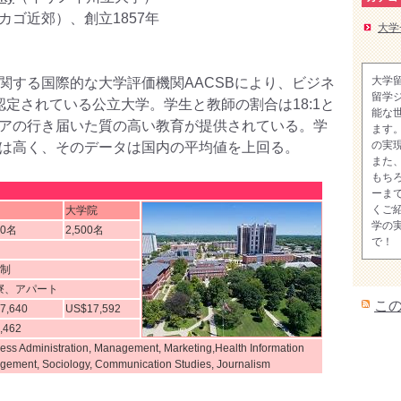
カゴ近郊）、創立1857年
大学
大学
関する国際的な大学評価機関AACSBにより、ビジネ
留学
認定されている公立大学。学生と教師の割合は18:1と
能な
アの行き届いた質の高い教育が提供されている。学
ます
の実
は高く、そのデータは国内の平均値を上回る。
また
もち
ーま
くご
大学院
学の
00名
2,500名
で！
期制
寮、アパート
こ
7,640
US$17,592
,462
ess Administration, Management, Marketing,Health Information
ement, Sociology, Communication Studies, Journalism