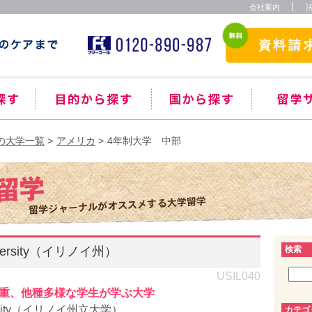
会社案内
資料請
の大学一覧
アメリカ
4年制大学 中部
 University（イリノイ州）
検索
USIL040
重、他種多様な学生が学ぶ大学
ity
（イリノイ州立大学）
カテゴ