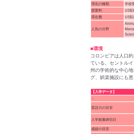
滞在の種類
学校
授業料
US$3
滞在費
US$1
Anima
人気の分野
Manag
Scien
■環境
コロンビアは人口約
ている。セントルイ
州の学術的な中心地
グ、娯楽施設にも恵
【入学データ】
－
英語力の目安
入学願書締切日
成績の目安