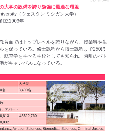
の大学の設備を誇り勉強に最適な環境
iversity
（ウェスタン ミシガン大学）
立1903年
教育面ではトップレベルを誇りながら、授業料や生
ルを保っている。修士課程から博士課程まで250ほ
。航空学を学べる学校としても知られ、隣町のバト
港がキャンパスになっている。
大学院
00名
3,400名
期制
寮、アパート
8,813
US$12,760
0,832
ntancy, Aviation Sciences, Biomedical Sciences, Criminal Justice,