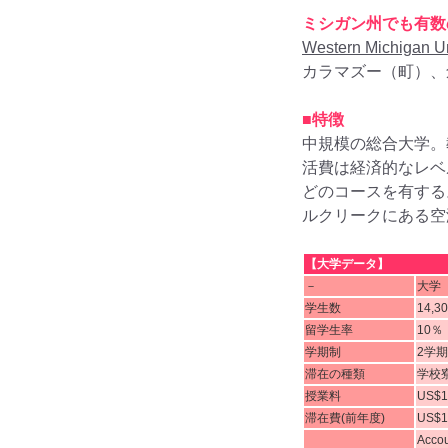
ミシガン州でも有数
Western Michigan Un
カラマズー（町）、創
■特徴
中規模の総合大学。
活費は経済的なレベ
どのコースを有する
ルクリークにある空
【大学データ】
－
大学
学生数
14,3
留学生率
10％
学期制
2学
滞在の種類
学校
授業料
US$1
滞在費(前年度)
US$1
Accou