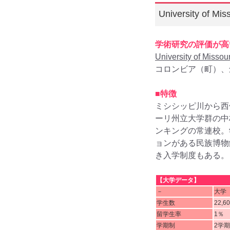
University of 
学術研究の評価が高
University of Missou
コロンビア（町）、創
■特徴
ミシシッピ川から西
ーリ州立大学群の中
ンキングの常連校。
ョンがある民族博物
き入学制度もある。
【大学データ】
－
大学
学生数
22,6
留学生率
1％
学期制
2学