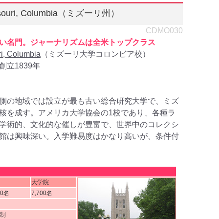
Missouri, Columbia（ミズーリ州）
CDMO030
い名門。ジャーナリズムは全米トップクラス
ri, Columbia
（ミズーリ大学コロンビア校）
立1839年
側の地域では設立が最も古い総合研究大学で、ミズ
核を成す。アメリカ大学協会の1校であり、各種ラ
学術的、文化的な催しが豊富で、世界中のコレクシ
館は興味深い。入学難易度はかなり高いが、条件付
大学院
00名
7,700名
期制