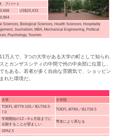
寮、アパート
0,688
US$20,433
0,964
l Sciences, Biological Sciences, Health Sciences, Hospitality
ement, Journalism, MBA, Mechanical Engineering, Political
ces, Psychology, Tourism
11万人で、3つの大学がある大学の町として知られ
スとカンザスシティの中間で州の中央部に位置し、
でもある。若者が多く自由な雰囲気で、ショッピン
まれた環境だ。
大学
大学院
TOEFL iBT79-100／IELTS6.5-
TOEFL iBT80／IELTS6.5
7.0
学期開始の12～6ヵ月前までに
専攻により異なる
出願することが望ましい
GPA2.5