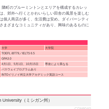
、隣町のブルーミントンとエリアを構成するカレッ
は、郊外へ行くとかわいらしい田舎の風景を楽しむ
は個人商店が多く、生活費は安め。ダイバーシティ
さまざまなコミュニティがあり、興味のあるものに
大学
大学院
TOEFL iBT79／IELTS 6.5
GPA3.0
4月1日、5月1日、10月15日
専攻により異なる
パスウェイプログラムあり
INTOイリノイ州立大学アカデミック英語コース
gan University（ミシガン州）
CDMI040